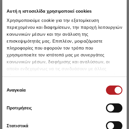
Μπορεί να σου αρέσει επίσης
Αυτή η ιστοσελίδα χρησιμοποιεί cookies
Χρησιμοποιούμε cookie για την εξατομίκευση
HOT OFFER
HOT OFFER
περιεχομένου και διαφημίσεων, την παροχή λειτουργιών
κοινωνικών μέσων και την ανάλυση της
επισκεψιμότητάς μας. Επιπλέον, μοιραζόμαστε
πληροφορίες που αφορούν τον τρόπο που
χρησιμοποιείτε τον ιστότοπό μας με συνεργάτες
κοινωνικών μέσων, διαφήμισης και αναλύσεων, οι
οποίοι ενδεχομένως να τις συνδυάσουν με άλλες
πληροφορίες που τους έχετε παραχωρήσει ή τις οποίες
έχουν συλλέξει σε σχέση με την από μέρους σας χρήση
Επιλογή
των υπηρεσιών τους.
Αναγκαία
συγκατάθεσης
Μονόχρωμη Γυναικεία Ριπ
Elegance TENCEL™ Modal
Προτιμήσεις
Μακρυμάνικη Μπλουζα
Κουμπωτή Γυναικεία
Μα
Πυτζάμα
Μπλ
14,90 €
39,25 €
Στατιστικά