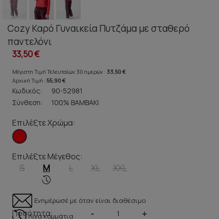
Cozy Καρό Γυναικεία Πυτζάμα με σταθερό
παντελόνι
33,50 €
Μέγιστη Τιμή Τελευταίων 30 ημερών :
33,50 €
Αρχική Τιμή :
55,90 €
Κωδικός:
90-52981
Σύνθεση:
100% ΒΑΜΒΑΚΙ
Επιλέξτε Χρώμα:
Επιλέξτε Μέγεθος:
S
M
L
XL
XXL
Ενημέρωσέ με όταν είναι διαθέσιμο
Ποσότητα:
-
+
Λίγα κομμάτια