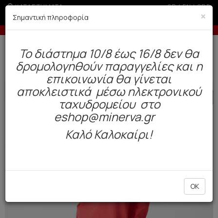
ΚΑΤΑΣΤΗΜΑΤΑ
GR
|
EN
|
SRB
×
Σημαντική πληροφορία
-5% σε παραγγελίες άνω των 200€ σε περίοδο εκπτώσεων
Δωρεάν αποστολή άνω των 49€. Παράδοση σε 3-5 εργάσιμες.
To διάστημα 10/8 έως 16/8 δεν θα
0
δρομολογηθούν παραγγελίες και η
Γυναίκα
Πυτζάμες / Νυχτικά
Χειμωνιάτικες
επικοινωνία θα γίνεται
αποκλειστικά μέσω ηλεκτρονικού
HOT
OFFER
ταχυδρομείου στο
eshop@minerva.gr
Καλό Καλοκαίρι!
OK