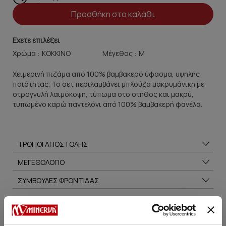
Προσθήκη στο καλάθι
Εχετε επιλέξει
Χρώμα :
Μέγεθος :
Χειμερινή πιζάμα από 100% βαμβακερό ύφασμα, υψηλής
ποιότητας. Το σετ περιλαμβάνει μπλούζα μακρυμάνικη με
στρογγυλή λαιμόκοψη, τύπωμα στο στήθος και μακρύ,
τυπωμένο καρώ παντελόνι από 100% βαμβακερή φανέλα.
ΤΡΟΠΟΙ ΑΠΟΣΤΟΛΗΣ
ΜΕΓΕΘΟΛΟΓΙΟ
ΣΥΜΒΟΥΛΕΣ ΦΡΟΝΤΙΔΑΣ