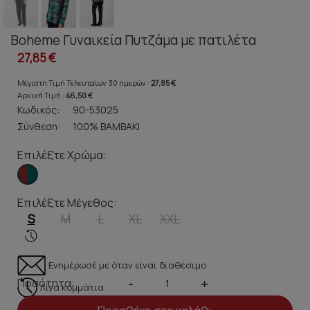
Boheme Γυναικεία Πυτζάμα με πατιλέτα
27,85 €
Μέγιστη Τιμή Τελευταίων 30 ημερών :
27,85 €
Αρχική Τιμή :
46,50 €
Κωδικός:
90-53025
Σύνθεση:
100% ΒΑΜΒΑΚΙ
Επιλέξτε Χρώμα:
Επιλέξτε Μέγεθος:
S
M
L
XL
XXL
Ενημέρωσέ με όταν είναι διαθέσιμο
Ποσότητα:
-
+
Λίγα κομμάτια