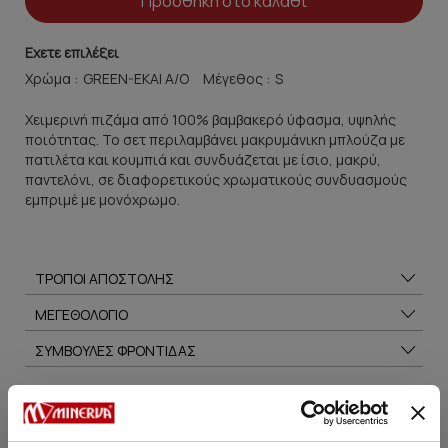
Προσθήκη στο καλάθι
Εχετε επιλέξει
Χρώμα :
Μέγεθος :
Xειμερινή πιζάμα από 100% βαμβακερό ύφασμα, υψηλής
ποιότητας. Το σετ περιλαμβάνει μακρυμάνικη μπλούζα με
πατιλέτα και κουμπιά και συνδυάζεται με ίσιο, μακρύ,
παντελόνι, σε διαφορετικούς χρωματικούς συνδυασμούς
εμπριμέ με μονόχρωμο.
ΤΡΟΠΟΙ ΑΠΟΣΤΟΛΗΣ
ΜΕΓΕΘΟΛΟΓΙΟ
ΣΥΜΒΟΥΛΕΣ ΦΡΟΝΤΙΔΑΣ