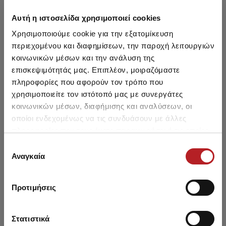
Μπορεί να σου αρέσει επίσης
Αυτή η ιστοσελίδα χρησιμοποιεί cookies
Χρησιμοποιούμε cookie για την εξατομίκευση
HOT OFFER
HOT OFFER
περιεχομένου και διαφημίσεων, την παροχή λειτουργιών
κοινωνικών μέσων και την ανάλυση της
επισκεψιμότητάς μας. Επιπλέον, μοιραζόμαστε
πληροφορίες που αφορούν τον τρόπο που
χρησιμοποιείτε τον ιστότοπό μας με συνεργάτες
κοινωνικών μέσων, διαφήμισης και αναλύσεων, οι
οποίοι ενδεχομένως να τις συνδυάσουν με άλλες
πληροφορίες που τους έχετε παραχωρήσει ή τις οποίες
έχουν συλλέξει σε σχέση με την από μέρους σας χρήση
Επιλογή
των υπηρεσιών τους.
Αναγκαία
συγκατάθεσης
Bunny Fleece Γυναικεία
Bed Time Κουμπωτή
Lure
Πυτζάμα
Γυναικεία Νυχτικιά
Πυτ
Προτιμήσεις
33,50 €
32,90 €
Στατιστικά