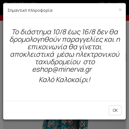
ΚΑΤΑΣΤΗΜΑΤΑ
GR
|
EN
|
SRB
×
Σημαντική πληροφορία
 των 50€
Έως 6 άτοκες δόσεις με πιστωτική άνω τ
Δωρεάν αποστολή άνω των 49€. Παράδοση σε 3-5 εργάσιμες.
To διάστημα 10/8 έως 16/8 δεν θα
0
δρομολογηθούν παραγγελίες και η
Γυναίκα
Πυτζάμες / Νυχτικά
Χειμωνιάτικες
επικοινωνία θα γίνεται
αποκλειστικά μέσω ηλεκτρονικού
HOT
OFFER
ταχυδρομείου στο
eshop@minerva.gr
Καλό Καλοκαίρι!
OK