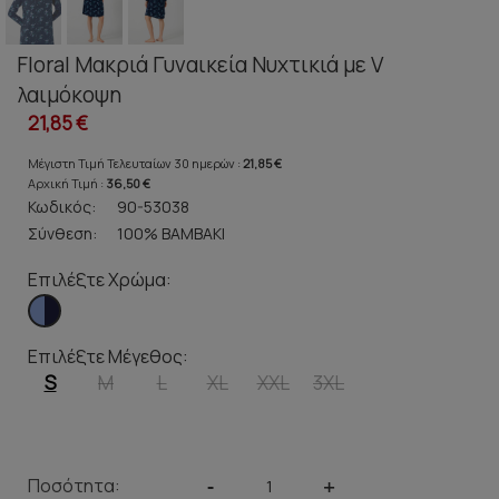
Floral Μακριά Γυναικεία Νυχτικιά με V
λαιμόκοψη
21,85 €
Μέγιστη Τιμή Τελευταίων 30 ημερών :
21,85 €
Αρχική Τιμή :
36,50 €
Κωδικός:
90-53038
Σύνθεση:
100% ΒΑΜΒΑΚΙ
Επιλέξτε Χρώμα:
Επιλέξτε Μέγεθος:
S
M
L
XL
XXL
3XL
Ποσότητα:
-
+