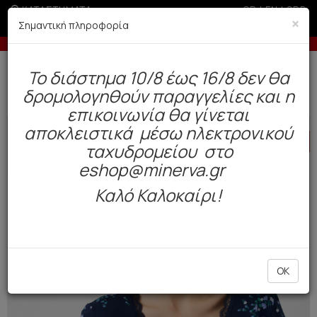
ΚΑΤΑΣΤΗΜΑΤΑ
GR
|
EN
|
SRB
×
Σημαντική πληροφορία
-5% σε παραγγελίες άνω των 200€ σε περίοδο εκπτώσεων
Δωρεάν αποστολή άνω των 49€. Παράδοση σε 3-5 εργάσιμες.
To διάστημα 10/8 έως 16/8 δεν θα
0
δρομολογηθούν παραγγελίες και η
Γυναίκα
Πυτζάμες / Νυχτικά
Χειμωνιάτικες
επικοινωνία θα γίνεται
αποκλειστικά μέσω ηλεκτρονικού
HOT
OFFER
ταχυδρομείου στο
eshop@minerva.gr
Καλό Καλοκαίρι!
OK