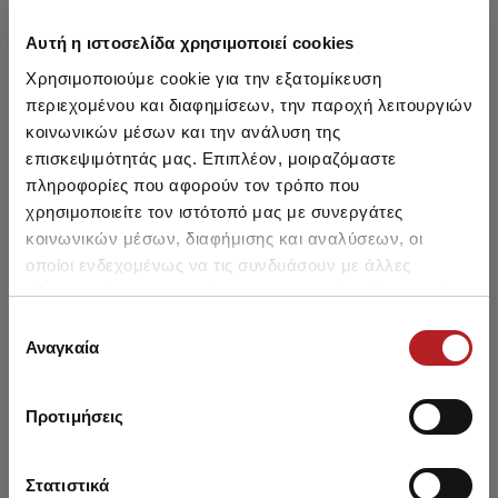
Μπορεί να σου αρέσει επίσης
Αυτή η ιστοσελίδα χρησιμοποιεί cookies
Χρησιμοποιούμε cookie για την εξατομίκευση
HOT OFFER
HOT OFFER
περιεχομένου και διαφημίσεων, την παροχή λειτουργιών
κοινωνικών μέσων και την ανάλυση της
επισκεψιμότητάς μας. Επιπλέον, μοιραζόμαστε
πληροφορίες που αφορούν τον τρόπο που
χρησιμοποιείτε τον ιστότοπό μας με συνεργάτες
κοινωνικών μέσων, διαφήμισης και αναλύσεων, οι
οποίοι ενδεχομένως να τις συνδυάσουν με άλλες
πληροφορίες που τους έχετε παραχωρήσει ή τις οποίες
έχουν συλλέξει σε σχέση με την από μέρους σας χρήση
Επιλογή
των υπηρεσιών τους.
Αναγκαία
συγκατάθεσης
Sweet Dreams Satin
Sweet Dreams Satin
Προτιμήσεις
Γυναικεία Πυτζάμα
Γυναικεία Πυτζάμα
32,90 €
32,90 €
Στατιστικά