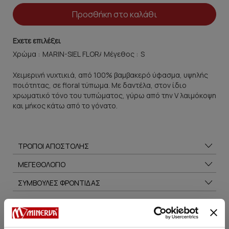
Προσθήκη στο καλάθι
Εχετε επιλέξει
Χρώμα :
Μέγεθος :
Χειμερινή νυχτικιά, από 100% βαμβακερό ύφασμα, υψηλής
ποιότητας, σε floral τύπωμα. Με δαντέλα, στον ίδιο
χρωματικό τόνο του τυπώματος, γύρω από την V λαιμόκοψη
και μήκος κάτω από το γόνατο.
ΤΡΟΠΟΙ ΑΠΟΣΤΟΛΗΣ
ΜΕΓΕΘΟΛΟΓΙΟ
ΣΥΜΒΟΥΛΕΣ ΦΡΟΝΤΙΔΑΣ