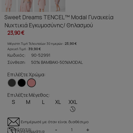
Sweet Dreams TENCEL™ Modal Γυναικεία
Νυχτικιά Εγκυμοσύνης/ Θηλασμού
23,90 €
Μέγιστη Τιμή Τελευταίων 30 ημερών :
23,90 €
Αρχική Τιμή :
39,90 €
Κωδικός:
90-52991
Σύνθεση:
50% ΒΑΜΒΑΚΙ-50%MODAL
Επιλέξτε Χρώμα:
Επιλέξτε Μέγεθος:
S
M
L
XL
XXL
Ενημέρωσέ με όταν είναι διαθέσιμο
Ποσότητα:
-
+
Λίγα κομμάτια