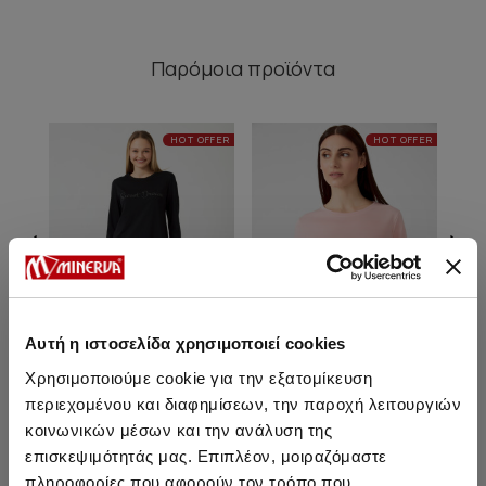
Παρόμοια προϊόντα
HOT OFFER
HOT OFFER
Αυτή η ιστοσελίδα χρησιμοποιεί cookies
Χρησιμοποιούμε cookie για την εξατομίκευση
περιεχομένου και διαφημίσεων, την παροχή λειτουργιών
κοινωνικών μέσων και την ανάλυση της
Sweet Dreams Satin
Sweet Dreams Satin
Γυναικεία Πυτζάμα
Γυναικεία Πυτζάμα
επισκεψιμότητάς μας. Επιπλέον, μοιραζόμαστε
πληροφορίες που αφορούν τον τρόπο που
32,90 €
32,90 €