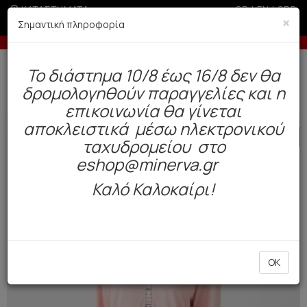
ΚΑΤΑΣΤΗΜΑΤΑ
GR
|
EN
|
SRB
×
Σημαντική πληροφορία
Έως 6 άτοκες δόσεις με πιστωτική άνω των 100€
Δωρεάν αποστολή άνω των 49€. Παράδοση σε 3-5 εργάσιμες.
To διάστημα 10/8 έως 16/8 δεν θα
0
δρομολογηθούν παραγγελίες και η
Γυναίκα
Πυτζάμες / Νυχτικά
Χειμωνιάτικες
επικοινωνία θα γίνεται
αποκλειστικά μέσω ηλεκτρονικού
HOT
OFFER
ταχυδρομείου στο
eshop@minerva.gr
Καλό Καλοκαίρι!
OK