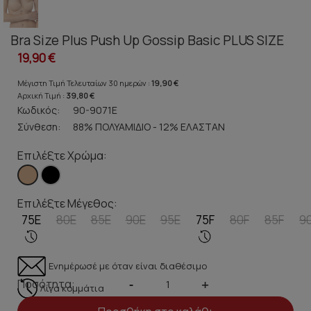
Bra Size Plus Push Up Gossip Basic PLUS SIZE
19,90 €
Μέγιστη Τιμή Τελευταίων 30 ημερών :
19,90 €
Αρχική Τιμή :
39,80 €
Κωδικός:
90-9071E
Σύνθεση:
88% ΠΟΛΥΑΜΙΔΙΟ - 12% ΕΛΑΣΤΑΝ
Επιλέξτε Χρώμα:
Επιλέξτε Μέγεθος:
75E
80E
85E
90E
95E
75F
80F
85F
9
Ενημέρωσέ με όταν είναι διαθέσιμο
Ποσότητα:
-
+
Λίγα κομμάτια