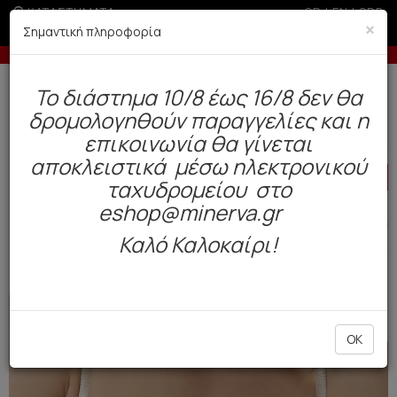
ΚΑΤΑΣΤΗΜΑΤΑ
GR
|
EN
|
SRB
×
Σημαντική πληροφορία
0€
-10% σε παραγγελίες άνω των 200€
Δωρεάν αποστολή άνω των 49€. Παράδοση σε 3-5 εργάσιμες.
To διάστημα 10/8 έως 16/8 δεν θα
0
δρομολογηθούν παραγγελίες και η
Γυναίκα
Εσώρουχα Everyday
Σουτιέν / Τοπ
επικοινωνία θα γίνεται
αποκλειστικά μέσω ηλεκτρονικού
HOT
OFFER
ταχυδρομείου στο
eshop@minerva.gr
Καλό Καλοκαίρι!
OK