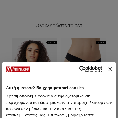
Ολοκληρώστε
το σετ
SALE
SALE
Αυτή η ιστοσελίδα χρησιμοποιεί cookies
Χρησιμοποιούμε cookie για την εξατομίκευση
περιεχομένου και διαφημίσεων, την παροχή λειτουργιών
κοινωνικών μέσων και την ανάλυση της
Basic Bralette Top
Second Skin Γυναικείο
επισκεψιμότητάς μας. Επιπλέον, μοιραζόμαστε