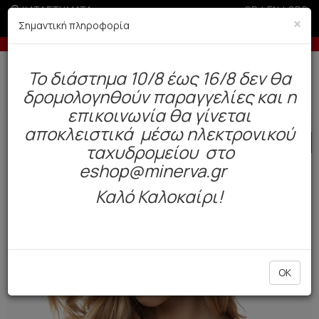
ΚΑΤΑΣΤΗΜΑΤΑ
GR
|
EN
|
SRB
×
Σημαντική πληροφορία
άτοκες δόσεις με πιστωτική άνω των 100€
Έως 3 ά
Δωρεάν αποστολή άνω των 49€. Παράδοση σε 3-5 εργάσιμες.
To διάστημα 10/8 έως 16/8 δεν θα
0
δρομολογηθούν παραγγελίες και η
Γυναίκα
Εσώρουχα Everyday
Σουτιέν / Τοπ
επικοινωνία θα γίνεται
αποκλειστικά μέσω ηλεκτρονικού
HOT
OFFER
ταχυδρομείου στο
eshop@minerva.gr
Καλό Καλοκαίρι!
OK