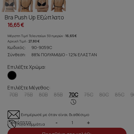
Bra Push Up Εξώπλατο
16,65 €
Μέγιστη Τιμή Τελευταίων 30 ημερών :
16,65 €
Αρχική Τιμή :
27,80 €
Κωδικός:
90-9059C
Σύνθεση:
88% ΠΟΛΥΑΜΙΔΙΟ - 12% ΕΛΑΣΤΑΝ
Επιλέξτε Χρώμα:
Επιλέξτε Μέγεθος:
70B
75B
80B
85B
70C
75C
80C
85C
9
Ενημέρωσέ με όταν είναι διαθέσιμο
Ποσότητα:
-
+
Λίγα κομμάτια