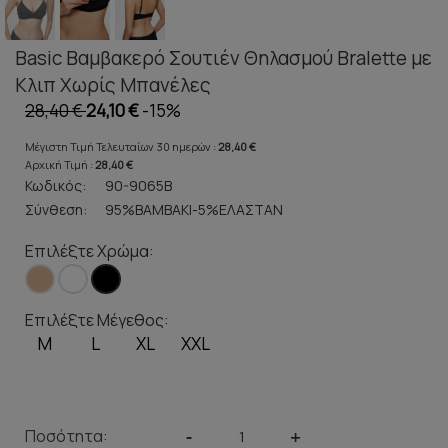
Basic Βαμβακερό Σουτιέν Θηλασμού Bralette με
Κλιπ Χωρίς Μπανέλες
28,40 €
24,10 €
-15%
Μέγιστη Τιμή Τελευταίων 30 ημερών :
28,40 €
Αρχική Τιμή :
28,40 €
Κωδικός:
90-9065B
Σύνθεση:
95%ΒΑΜΒΑΚΙ-5%ΕΛΑΣΤΑΝ
Επιλέξτε Χρώμα:
Επιλέξτε Μέγεθος:
M
L
XL
XXL
Ποσότητα:
-
+