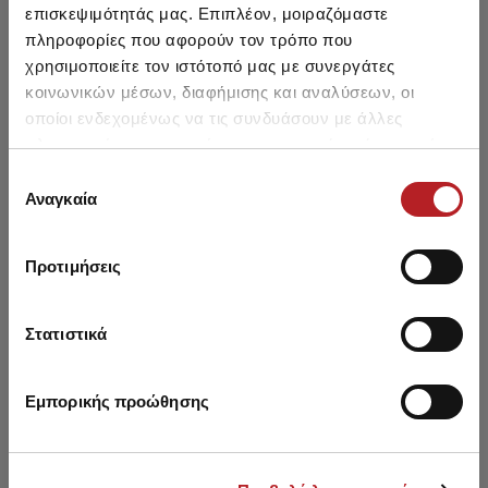
επισκεψιμότητάς μας. Επιπλέον, μοιραζόμαστε
Basic Bralette Top
πληροφορίες που αφορούν τον τρόπο που
χρησιμοποιείτε τον ιστότοπό μας με συνεργάτες
12,30 €
10,45 €
-15%
κοινωνικών μέσων, διαφήμισης και αναλύσεων, οι
οποίοι ενδεχομένως να τις συνδυάσουν με άλλες
πληροφορίες που τους έχετε παραχωρήσει ή τις οποίες
έχουν συλλέξει σε σχέση με την από μέρους σας χρήση
Επιλογή
των υπηρεσιών τους.
Αναγκαία
συγκατάθεσης
Μπορεί να σου αρέσει επίσης
Προτιμήσεις
SALE
HOT OFFER
Στατιστικά
Εμπορικής προώθησης