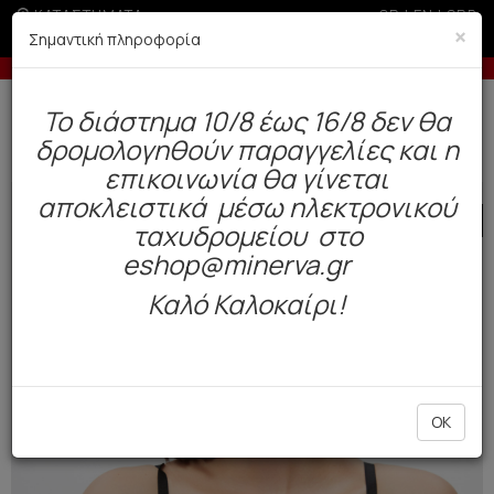
ΚΑΤΑΣΤΗΜΑΤΑ
GR
|
EN
|
SRB
×
Σημαντική πληροφορία
ς άνω των 200€
Έως 3 άτοκες δόσεις με πισ
Δωρεάν αποστολή άνω των 49€. Παράδοση σε 3-5 εργάσιμες.
To διάστημα 10/8 έως 16/8 δεν θα
0
δρομολογηθούν παραγγελίες και η
Γυναίκα
Εσώρουχα Everyday
Σουτιέν / Τοπ
επικοινωνία θα γίνεται
αποκλειστικά μέσω ηλεκτρονικού
SALE
ταχυδρομείου στο
eshop@minerva.gr
Καλό Καλοκαίρι!
OK