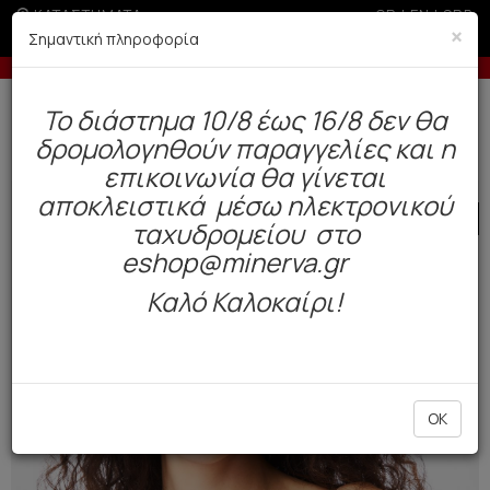
ΚΑΤΑΣΤΗΜΑΤΑ
GR
|
EN
|
SRB
×
Σημαντική πληροφορία
 παραγγελίες άνω των 200€
Έως 6 άτοκες δό
Δωρεάν αποστολή άνω των 49€. Παράδοση σε 3-5 εργάσιμες.
To διάστημα 10/8 έως 16/8 δεν θα
0
δρομολογηθούν παραγγελίες και η
Γυναίκα
Εσώρουχα Everyday
Σουτιέν / Τοπ
επικοινωνία θα γίνεται
αποκλειστικά μέσω ηλεκτρονικού
SALE
ταχυδρομείου στο
eshop@minerva.gr
Καλό Καλοκαίρι!
OK