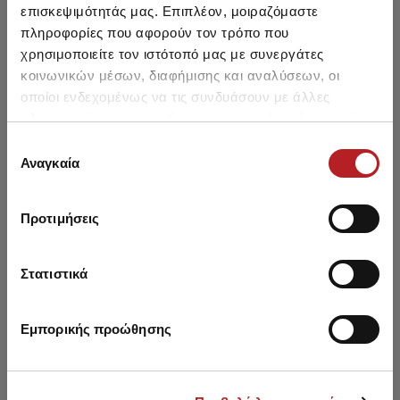
επισκεψιμότητάς μας. Επιπλέον, μοιραζόμαστε
Basic Bralette Top
πληροφορίες που αφορούν τον τρόπο που
χρησιμοποιείτε τον ιστότοπό μας με συνεργάτες
12,30 €
10,45 €
-15%
κοινωνικών μέσων, διαφήμισης και αναλύσεων, οι
οποίοι ενδεχομένως να τις συνδυάσουν με άλλες
πληροφορίες που τους έχετε παραχωρήσει ή τις οποίες
έχουν συλλέξει σε σχέση με την από μέρους σας χρήση
Επιλογή
των υπηρεσιών τους.
Αναγκαία
συγκατάθεσης
Μπορεί να σου αρέσει επίσης
Προτιμήσεις
SALE
HOT OFFER
Στατιστικά
Εμπορικής προώθησης