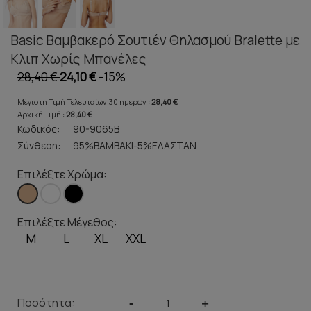
Basic Βαμβακερό Σουτιέν Θηλασμού Bralette με
Κλιπ Χωρίς Μπανέλες
28,40 €
24,10 €
-15%
Μέγιστη Τιμή Τελευταίων 30 ημερών :
28,40 €
Αρχική Τιμή :
28,40 €
Κωδικός:
90-9065B
Σύνθεση:
95%ΒΑΜΒΑΚΙ-5%ΕΛΑΣΤΑΝ
Επιλέξτε Χρώμα:
Επιλέξτε Μέγεθος:
M
L
XL
XXL
Ποσότητα:
-
+