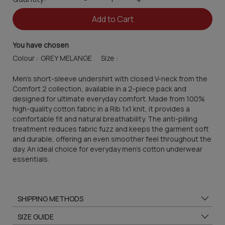
Add to Cart
You have chosen
Colour :
Size :
Men's short-sleeve undershirt with closed V-neck from the
Comfort 2 collection, available in a 2-piece pack and
designed for ultimate everyday comfort. Made from 100%
high-quality cotton fabric in a Rib 1x1 knit, it provides a
comfortable fit and natural breathability. The anti-pilling
treatment reduces fabric fuzz and keeps the garment soft
and durable, offering an even smoother feel throughout the
day. An ideal choice for everyday men's cotton underwear
essentials.
SHIPPING METHODS
SIZE GUIDE