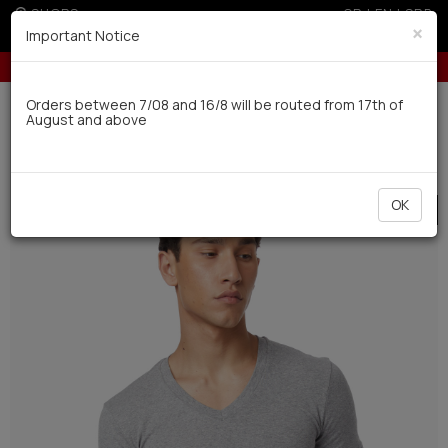
SHOPS
GR
|
EN
|
SRB
×
Important Notice
allments with credit cards for orders over 50€
10% off for orders 
Delivery in 7-9 working days via UPS
Orders between 7/08 and 16/8 will be routed from 17th of
August and above
0
Man
Underwear
Undershirts
OK
SALE