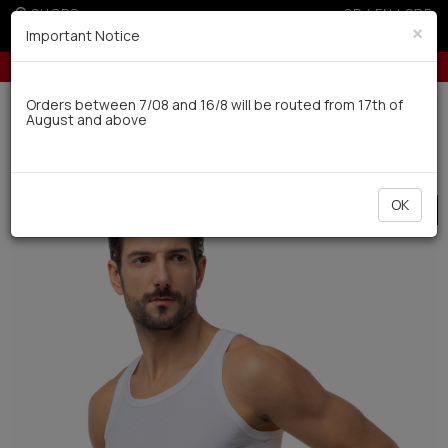
SHOPS
GR
|
EN
|
SRB
×
Important Notice
ree installments with credit cards for orders over 50€
Up to 6 interest-fre
Delivery in 7-9 working days via UPS
Orders between 7/08 and 16/8 will be routed from 17th of
August and above
0
Man
Underwear
Undershirts
OK
SALE