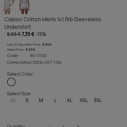
Classic Cotton Men's 1x1 Rib Sleeveless
Undershirt
8,65 €
7,35 €
-15%
Last 30 Days Max Price :
8,65 €
Retail Price :
8,65 €
Code:
90-11100
Composition:
100% COTTON
Select Color:
Select Size:
XS
S
M
L
XL
XXL
3XL
Quantity:
-
+