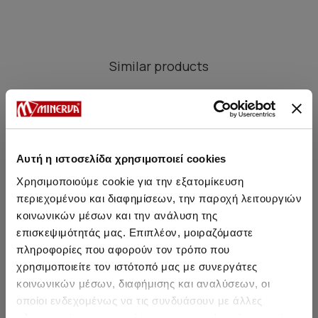
Similar products
SALE
SALE
Αυτή η ιστοσελίδα χρησιμοποιεί cookies
Χρησιμοποιούμε cookie για την εξατομίκευση
περιεχομένου και διαφημίσεων, την παροχή λειτουργιών
κοινωνικών μέσων και την ανάλυση της
επισκεψιμότητάς μας. Επιπλέον, μοιραζόμαστε
πληροφορίες που αφορούν τον τρόπο που
χρησιμοποιείτε τον ιστότοπό μας με συνεργάτες
κοινωνικών μέσων, διαφήμισης και αναλύσεων, οι
οποίοι ενδεχομένως να τις συνδυάσουν με άλλες
Classic Cotton Men's Apollo
Classic Cotton Men's 2x2
Cla
Sleeveless Undershirt
Rib Maxi Briefs with Side
w
πληροφορίες που τους έχετε παραχωρήσει ή τις οποίες