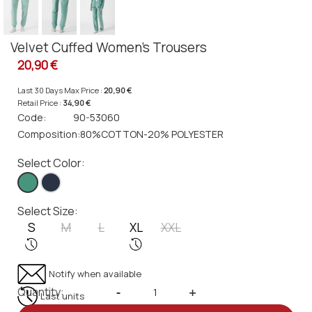
Velvet Cuffed Women's Trousers
20,90 €
Last 30 Days Max Price :
20,90 €
Retail Price :
34,90 €
Code:
90-53060
Composition:
80%COTTON-20% POLYESTER
Select Color:
Select Size:
S
M
L
XL
XXL
Notify when available
Quantity:
-
+
Last units