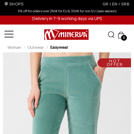
SHOPS
GR
|
EN
|
SRB
5% off for orders over 250€ for EU & 300€ for non EU (sale season)
Delivery in 7-9 working days via UPS
0
Woman
Outwear
Easywear
HOT
OFFER