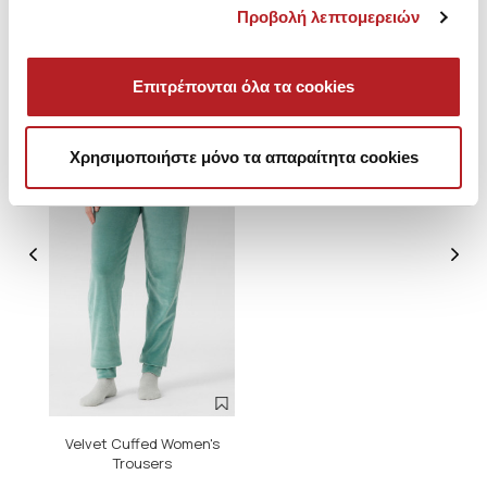
Προβολή λεπτομερειών
You saw recently
Επιτρέπονται όλα τα cookies
HOT OFFER
Χρησιμοποιήστε μόνο τα απαραίτητα cookies
Velvet Cuffed Women's
Trousers