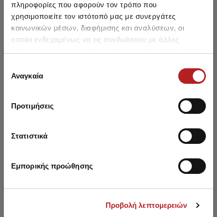
πληροφορίες που αφορούν τον τρόπο που
χρησιμοποιείτε τον ιστότοπό μας με συνεργάτες
κοινωνικών μέσων, διαφήμισης και αναλύσεων, οι
οποίοι ενδεχομένως να τις συνδυάσουν με άλλες
πληροφορίες που τους έχετε παραχωρήσει ή τις οποίες
έχουν συλλέξει σε σχέση με την από μέρους σας χρήση
Επιλογή
των υπηρεσιών τους.
Αναγκαία
συγκατάθεσης
Προτιμήσεις
No limits Bamboo Athletic
Legging Bamboo No limits
Sleeveless Top
Στατιστικά
8,45 €
9,95 €
Εμπορικής προώθησης
Προβολή λεπτομερειών
You saw recently