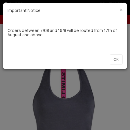
SHOPS
GR
|
EN
|
SRB
×
Important Notice
 300€ for non EU
Up to 3 interest-free installments with credit ca
Delivery in 7-9 working days via UPS
Orders between 7/08 and 16/8 will be routed from 17th of
August and above
0
BAZAAR
Women
Outwear
HOT
OK
OFFER