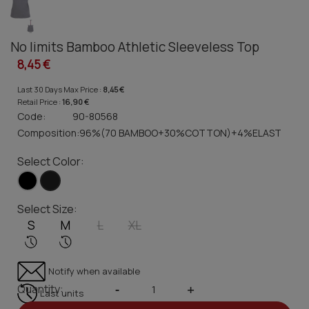
No limits Bamboo Athletic Sleeveless Top
8,45 €
Last 30 Days Max Price :
8,45 €
Retail Price :
16,90 €
Code:
90-80568
Composition:
96%(70 BAMBOO+30%COTTON)+4%ELAST
Select Color:
Select Size:
S
M
L
XL
Notify when available
Quantity:
-
+
Last units