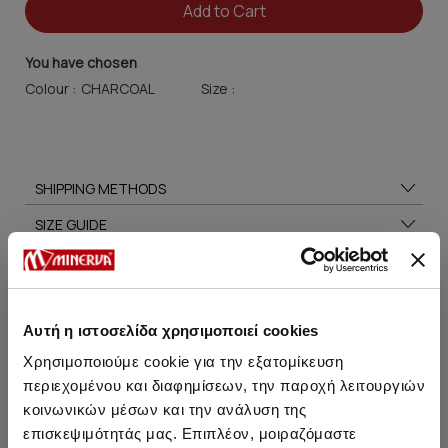
Add to Cart
You have chosen
Colour :
Size :
SHIPPING METHODS
SIZE GUIDE
CARE TIPS
Αυτή η ιστοσελίδα χρησιμοποιεί cookies
Χρησιμοποιούμε cookie για την εξατομίκευση
You may also like
περιεχομένου και διαφημίσεων, την παροχή λειτουργιών
κοινωνικών μέσων και την ανάλυση της
επισκεψιμότητάς μας. Επιπλέον, μοιραζόμαστε
HOT OFFER
HOT OFFER