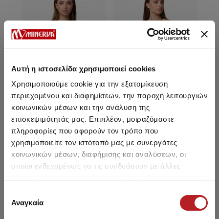
Αυτή η ιστοσελίδα χρησιμοποιεί cookies
Χρησιμοποιούμε cookie για την εξατομίκευση
περιεχομένου και διαφημίσεων, την παροχή λειτουργιών
κοινωνικών μέσων και την ανάλυση της
επισκεψιμότητάς μας. Επιπλέον, μοιραζόμαστε
Thermopyles Tanga Bikini
Thermopyles Tanga Bikini
Ther
πληροφορίες που αφορούν τον τρόπο που
Slip with laces
Slip with laces
χρησιμοποιείτε τον ιστότοπό μας με συνεργάτες
5,95 €
5,95 €
κοινωνικών μέσων, διαφήμισης και αναλύσεων, οι
οποίοι ενδεχομένως να τις συνδυάσουν με άλλες
πληροφορίες που τους έχετε παραχωρήσει ή τις οποίες
έχουν συλλέξει σε σχέση με την από μέρους σας χρήση
Επιλογή
των υπηρεσιών τους.
Αναγκαία
συγκατάθεσης
You may also like