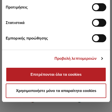
Προτιμήσεις
HOT OFFER
HOT OFFER
Στατιστικά
Εμπορικής προώθησης
Προβολή λεπτομερειών
Επιτρέπονται όλα τα cookies
Thermopyles Croise
Thermopyles Rio Bikini Slip
The
Triangle Bikini Top
Χρησιμοποιήστε μόνο τα απαραίτητα cookies
12,25 €
7,15 €