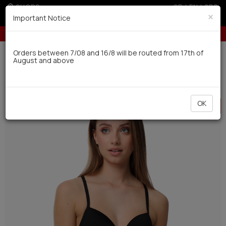
SHOPS
GR
|
EN
|
SRB
×
Important Notice
5% off for orders over 250€ for EU & 300€ for non EU (sale season)
Delivery in 7-9 working days via UPS
Orders between 7/08 and 16/8 will be routed from 17th of
August and above
0
BAZAAR
Women
Swimwear
HOT
OK
OFFER