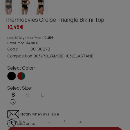
Thermopyles Croise Triangle Bikini Top
10,45 €
Last 30 Days Max Price :
10,45 €
Retail Price :
34,90 €
Code:
90-9027B
Composition:
90%POLYAMIDE-10%ELASTANE
Select Color:
Select Size:
S
M
L
Notify when available
Quantity:
-
+
Last units