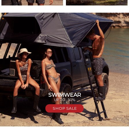
SWIMWEAR
UP TO -50%
SHOP SALE