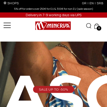
SHOPS
GR
|
EN
|
SRB
r non EU (sale season)
Up to 6 interest-free installments with credit car
Delivery in 7-9 working days via UPS
0
EAS
SALE UP TO -50%