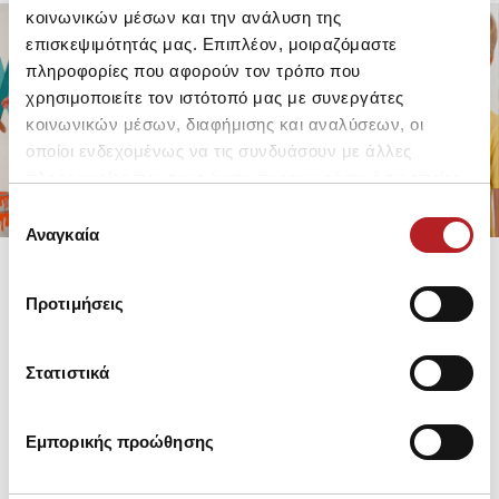
κοινωνικών μέσων και την ανάλυση της
επισκεψιμότητάς μας. Επιπλέον, μοιραζόμαστε
πληροφορίες που αφορούν τον τρόπο που
FOR GIRLS
FOR BOYS
χρησιμοποιείτε τον ιστότοπό μας με συνεργάτες
UP TO -30%
UP TO -30%
κοινωνικών μέσων, διαφήμισης και αναλύσεων, οι
SHOP SALE
SHOP SALE
οποίοι ενδεχομένως να τις συνδυάσουν με άλλες
πληροφορίες που τους έχετε παραχωρήσει ή τις οποίες
έχουν συλλέξει σε σχέση με την από μέρους σας χρήση
Επιλογή
των υπηρεσιών τους.
Αναγκαία
συγκατάθεσης
Προτιμήσεις
Στατιστικά
Εμπορικής προώθησης