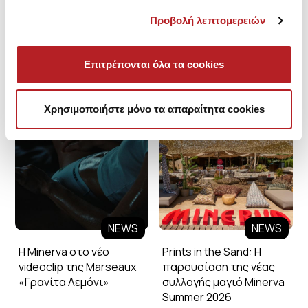
Προβολή λεπτομερειών
Επιτρέπονται όλα τα cookies
Minerva Blog
Χρησιμοποιήστε μόνο τα απαραίτητα cookies
NEWS
NEWS
Η Minerva στο νέο
Prints in the Sand: Η
videoclip της Marseaux
παρουσίαση της νέας
«Γρανίτα Λεμόνι»
συλλογής μαγιό Minerva
Summer 2026