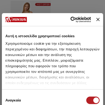
HOT OFFER
Αυτή η ιστοσελίδα χρησιμοποιεί cookies
Χρησιμοποιούμε cookie για την εξατομίκευση
περιεχομένου και διαφημίσεων, την παροχή λειτουργιών
κοινωνικών μέσων και την ανάλυση της
επισκεψιμότητάς μας. Επιπλέον, μοιραζόμαστε
πληροφορίες που αφορούν τον τρόπο που
Sleeveless Shoetring Long
Women's Nightdress w/
χρησιμοποιείτε τον ιστότοπό μας με συνεργάτες
TENCEL™ Modal
κοινωνικών μέσων, διαφήμισης και αναλύσεων, οι
26,30 €
21,95 €
οποίοι ενδεχομένως να τις συνδυάσουν με άλλες
πληροφορίες που τους έχετε παραχωρήσει ή τις οποίες
έχουν συλλέξει σε σχέση με την από μέρους σας χρήση
Επιλογή
των υπηρεσιών τους.
Αναγκαία
συγκατάθεσης