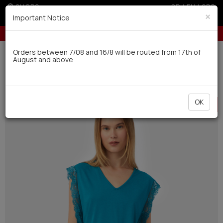
SHOPS
GR
|
EN
|
SRB
×
Important Notice
rders over 250€ for EU & 300€ for non EU (sale season)
Up to 6 interest-
Delivery in 7-9 working days via UPS
Orders between 7/08 and 16/8 will be routed from 17th of
August and above
0
Woman
Pyjamas / Nightdresses
Summer
HOT
OK
OFFER