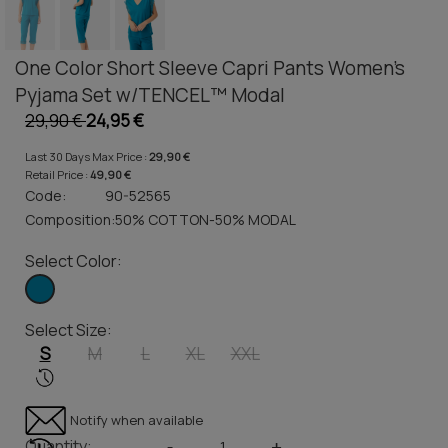
One Color Short Sleeve Capri Pants Women's
Pyjama Set w/TENCEL™ Modal
29,90 €
24,95 €
Last 30 Days Max Price :
29,90 €
Retail Price :
49,90 €
Code:
90-52565
Composition:
50% COTTON-50% MODAL
Select Color:
Select Size:
S
M
L
XL
XXL
Notify when available
Quantity:
-
+