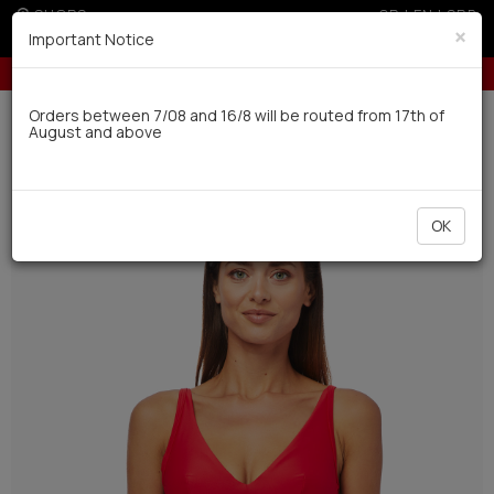
SHOPS
GR
|
EN
|
SRB
×
Important Notice
Up to 3 interest-free installments with credit cards for orders over 50€
Delivery in 7-9 working days via UPS
Orders between 7/08 and 16/8 will be routed from 17th of
August and above
0
Swimwear
Women
Bikinis
NEW
OK