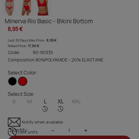
Minerva Rio Basic - Bikini Bottom
8,95 €
Last 30 Days Max Price :
8,95 €
Retail Price :
17,90 €
Code:
90-90335
Composition:
80%POLYAMIDE - 20% ELASTANE
Select Color:
Select Size:
S
M
L
XL
XXL
Notify when available
Quantity:
-
+
Last units