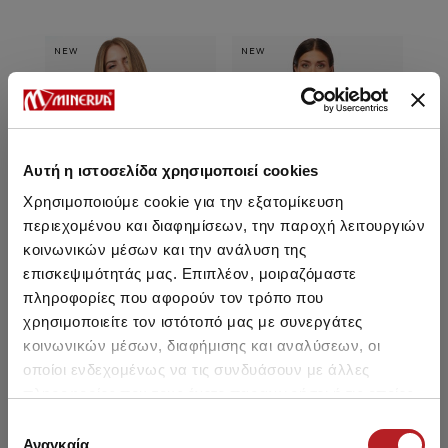
NEW
NEW
NE
Αυτή η ιστοσελίδα χρησιμοποιεί cookies
Χρησιμοποιούμε cookie για την εξατομίκευση
περιεχομένου και διαφημίσεων, την παροχή λειτουργιών
κοινωνικών μέσων και την ανάλυση της
επισκεψιμότητάς μας. Επιπλέον, μοιραζόμαστε
πληροφορίες που αφορούν τον τρόπο που
Minerva P/UP Bra Bikini Top
Minerva Full Padded One-
Min
χρησιμοποιείτε τον ιστότοπό μας με συνεργάτες
Piece Swimsuit
κοινωνικών μέσων, διαφήμισης και αναλύσεων, οι
οποίοι ενδεχομένως να τις συνδυάσουν με άλλες
21,55 €
63,75 €
44,60 €
-30%
4
πληροφορίες που τους έχετε παραχωρήσει ή τις οποίες
έχουν συλλέξει σε σχέση με την από μέρους σας χρήση
Επιλογή
των υπηρεσιών τους.
Αναγκαία