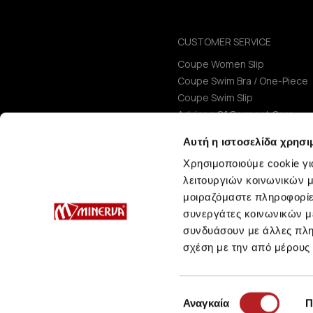
CUSTOMER SERVICE
Coupe Women Slip
Coupe Swim Bra / One-Piece
Coupe Swim Slip
Advices Of Garment Care
Size Guide
Αυτή η ιστοσελίδα χρησι
Χρησιμοποιούμε cookie γι
λειτουργιών κοινωνικών μ
μοιραζόμαστε πληροφορίε
συνεργάτες κοινωνικών μέ
συνδυάσουν με άλλες πληρ
σχέση με την από μέρους
Επιλογή
Αναγκαία
Π
συγκατάθεσης