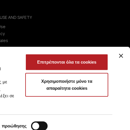
USE AND SAFETY
Use
icy
ales
Επιτρέπονται όλα τα cookies
ή
Χρησιμοποιήστε μόνο τα
ς με
απαραίτητα cookies
ς
έξει σε
ς προώθησης