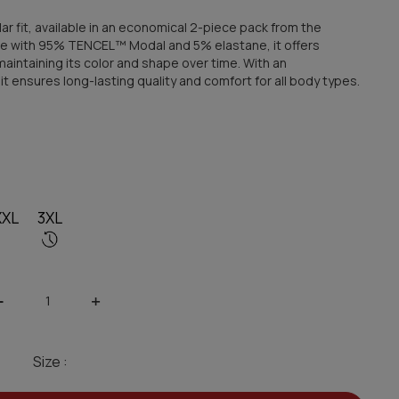
lar fit, available in an economical 2-piece pack from the
e with 95% TENCEL™ Modal and 5% elastane, it offers
e maintaining its color and shape over time. With an
, it ensures long-lasting quality and comfort for all body types.
XXL
3XL
-
+
Size :