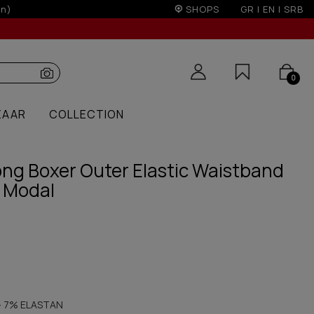
rders over 100€
SHOPS
GR
|
EN
|
SRB
0
ZAAR
COLLECTION
ng Boxer Outer Elastic Waistband
 Modal
 7% ELASTAN