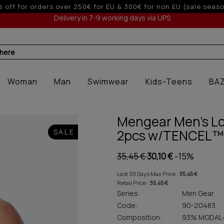
Up to 6 interest-free installments with credit cards for o
Delivery in 7-9 working days via UPS
 here
Woman
Man
Swimwear
Kids-Teens
BA
Mengear Men's Lo
2pcs w/TENCEL™
SALE
35,45 €
30,10 €
-15%
Last 30 Days Max Price :
35,45 €
Retail Price :
35,45 €
Series:
Men Gear
Code:
90-20483
Composition:
93% MODAL-