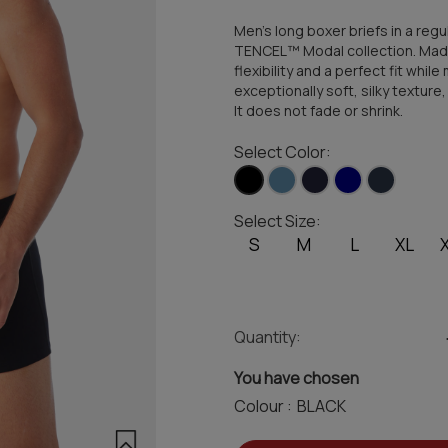
Men's long boxer briefs in a regu
TENCEL™ Modal collection. Mad
flexibility and a perfect fit whil
exceptionally soft, silky texture
It does not fade or shrink.
Select Color:
Select Size:
S
M
L
XL
Quantity:
You have chosen
Colour :