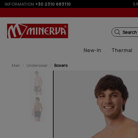
er 250€ for EU & 300€ for non EU (sale season)
INFORMATION
+30 2310 683110
Search
New-In
Thermal
Man
Underwear
Boxers