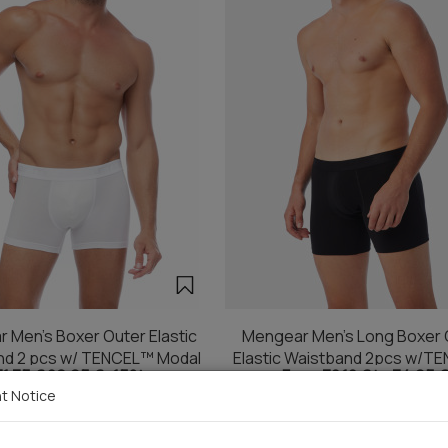
 Men's Boxer Outer Elastic
Mengear Men's Long Boxer 
nd 2 pcs w/ TENCEL™ Modal
Elastic Waistband 2pcs w/T
31,75 €
26,95 €
-15%
From 30,10 € to 34,95 €
Modal
t Notice