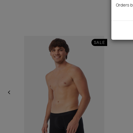
Orders b
SALE