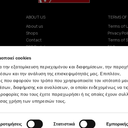
ABOUT US
TERMS OF 
About us
Terms of 
Shops
Privacy Pol
Contact
Terms of S
B2B Portal
FAQ
Investors (IR)
μοποιεί cookies
ΑΝΑΚΟΙΝΩΣΕΙΣ ΧΑΑ
α την εξατομίκευση περιεχομένου και διαφημίσεων, την παροχ
Company
έσων και την ανάλυση της επισκεψιμότητάς μας. Επιπλέον,
ς που αφορούν τον τρόπο που χρησιμοποιείτε τον ιστότοπό μα
σων, διαφήμισης και αναλύσεων, οι οποίοι ενδεχομένως να τι
οφορίες που τους έχετε παραχωρήσει ή τις οποίες έχουν συλλ
 σας χρήση των υπηρεσιών τους.
Minerva © 2009 - 2026 Minerva, All rights reserved.
ροτιμήσεις
Στατιστικά
Εμπορική