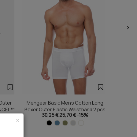
Outer
Mengear Basic Men's Cotton Long
Lemon D
ENCEL™
Boxer Outer Elastic Waistband 2 pcs
30,25 €
25,70 €
-15%
×