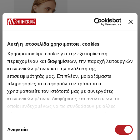
Αυτή η ιστοσελίδα χρησιμοποιεί cookies
Χρησιμοποιούμε cookie για την εξατομίκευση
περιεχομένου και διαφημίσεων, την παροχή λειτουργιών
κοινωνικών μέσων και την ανάλυση της
επισκεψιμότητάς μας. Επιπλέον, μοιραζόμαστε
Mendoza Bralette Bikini Top
πληροφορίες που αφορούν τον τρόπο που
χρησιμοποιείτε τον ιστότοπό μας με συνεργάτες
16,45 €
κοινωνικών μέσων, διαφήμισης και αναλύσεων, οι
οποίοι ενδεχομένως να τις συνδυάσουν με άλλες
πληροφορίες που τους έχετε παραχωρήσει ή τις οποίες
έχουν συλλέξει σε σχέση με την από μέρους σας χρήση
Επιλογή
των υπηρεσιών τους.
Αναγκαία
συγκατάθεσης
You may also like