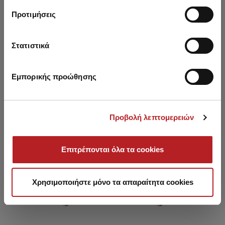
Προτιμήσεις
HOT OFFER
HOT OFFER
Στατιστικά
Εμπορικής προώθησης
Προβολή λεπτομερειών
Επιτρέπονται όλα τα cookies
Mendoza Rio Bikini Bottom
Mendoza Tanga Hot Bikini
M
with side ties
Bottom
Χρησιμοποιήστε μόνο τα απαραίτητα cookies
11,95 €
10,45 €