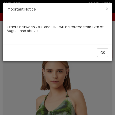
SHOPS
GR
|
EN
|
SRB
×
Important Notice
Up to 3 interest-free installments with credit cards for orders over 50€
Delivery in 7-9 working days via UPS
Orders between 7/08 and 16/8 will be routed from 17th of
August and above
0
Swimwear
Women
Bikinis
HOT
OK
OFFER