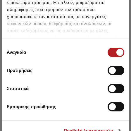
επισκεψιμότητάς μας. Επιπλέον, μοιραζόμαστε
SALE
SALE
πληροφορίες που αφορούν τον τρόπο που
χρησιμοποιείτε τον ιστότοπό μας με συνεργάτες
κοινωνικών μέσων, διαφήμισης και αναλύσεων, οι
οποίοι ενδεχομένως να τις συνδυάσουν με άλλες
πληροφορίες που τους έχετε παραχωρήσει ή τις οποίες
έχουν συλλέξει σε σχέση με την από μέρους σας χρήση
Επιλογή
των υπηρεσιών τους.
Αναγκαία
συγκατάθεσης
Προτιμήσεις
Unisex Solid Cotton Socks
Unisex Thermal / Wool
Wo
Socks
Στατιστικά
4,30 €
3,65 €
-15%
8,40 €
7,10 €
-15%
Εμπορικής προώθησης
Προβολή λεπτομερειών