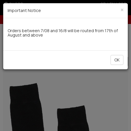
SHOPS
GR
|
EN
|
SRB
×
Important Notice
Up to 6 interest-free installments with credit cards for orders over 100€
Delivery in 7-9 working days via UPS
Orders between 7/08 and 16/8 will be routed from 17th of
August and above
0
Man
Socks
Winter
OK
SALE