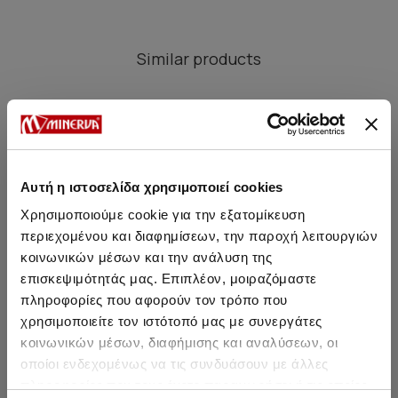
Similar products
SALE
SALE
Αυτή η ιστοσελίδα χρησιμοποιεί cookies
Χρησιμοποιούμε cookie για την εξατομίκευση
περιεχομένου και διαφημίσεων, την παροχή λειτουργιών
κοινωνικών μέσων και την ανάλυση της
επισκεψιμότητάς μας. Επιπλέον, μοιραζόμαστε
πληροφορίες που αφορούν τον τρόπο που
χρησιμοποιείτε τον ιστότοπό μας με συνεργάτες
κοινωνικών μέσων, διαφήμισης και αναλύσεων, οι
Men's Solid Cotton Non-
Women's Solid Cotton Non
Men'
οποίοι ενδεχομένως να τις συνδυάσουν με άλλες
Show Socks
Show Socks
πληροφορίες που τους έχετε παραχωρήσει ή τις οποίες