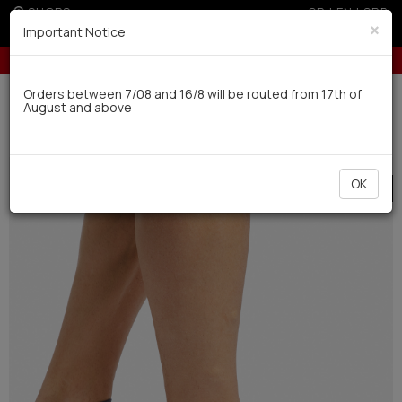
SHOPS
GR
|
EN
|
SRB
×
Important Notice
5% off for orders over 250€ for EU & 300€ for non EU (sale season)
Up 
Delivery in 7-9 working days via UPS
Orders between 7/08 and 16/8 will be routed from 17th of
August and above
0
Man
Socks
Summer
OK
SALE