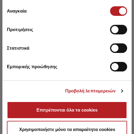
5,30 €
4,50 €
-15%
4,20 €
έχουν συλλέξει σε σχέση με την από μέρους σας χρήση
Επιλογή
των υπηρεσιών τους.
Αναγκαία
συγκατάθεσης
Προτιμήσεις
You may also like
Στατιστικά
NEW
SALE
Εμπορικής προώθησης
Προβολή λεπτομερειών
Επιτρέπονται όλα τα cookies
Χρησιμοποιήστε μόνο τα απαραίτητα cookies