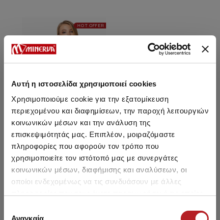
HOT OFFER
Αυτή η ιστοσελίδα χρησιμοποιεί cookies
Χρησιμοποιούμε cookie για την εξατομίκευση
περιεχομένου και διαφημίσεων, την παροχή λειτουργιών
κοινωνικών μέσων και την ανάλυση της
επισκεψιμότητάς μας. Επιπλέον, μοιραζόμαστε
πληροφορίες που αφορούν τον τρόπο που
Malawi Triangle Bikini Top
χρησιμοποιείτε τον ιστότοπό μας με συνεργάτες
κοινωνικών μέσων, διαφήμισης και αναλύσεων, οι
οποίοι ενδεχομένως να τις συνδυάσουν με άλλες
6,85 €
πληροφορίες που τους έχετε παραχωρήσει ή τις οποίες
έχουν συλλέξει σε σχέση με την από μέρους σας χρήση
Επιλογή
των υπηρεσιών τους.
Αναγκαία