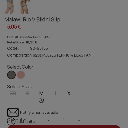
Malawi Rio V Bikini Slip
5,05 €
Last 30 Days Max Price :
5,05 €
Retail Price :
16,90 €
Code:
90-95155
Composition:
82% POLYESTER-18% ELASTAN
Select Color:
Select Size:
XS
S
M
L
XL
Notify when available
Quantity:
-
+
Last units