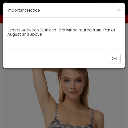
SHOPS
GR
|
EN
|
SRB
×
Important Notice
10% off for orders over 250€ for EU & 300€ for non EU
Delivery in 7-9 working days via UPS
Orders between 7/08 and 16/8 will be routed from 17th of
August and above
0
BAZAAR
Women
Swimwear
HOT
OK
OFFER