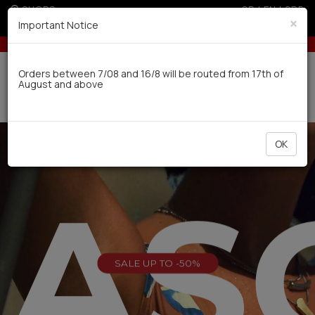
SHOPS
GR
|
EN
|
SRB
×
Important Notice
U (sale season)
10% off for orders over 250€ for EU & 300€ for 
Delivery in 7-9 working days via UPS
Orders between 7/08 and 16/8 will be routed from 17th of
August and above
0
OK
EAS
SALE UP TO -50%