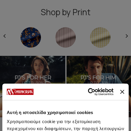
Shop by Print
PJ'S FOR HER
PJ'S FOR HIM
UP TO -30%
UP TO -30%
SHOP SALE
SHOP SALE
Αυτή η ιστοσελίδα χρησιμοποιεί cookies
Χρησιμοποιούμε cookie για την εξατομίκευση
περιεχομένου και διαφημίσεων, την παροχή λειτουργιών