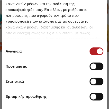
κοινωνικών μέσων και την ανάλυση της
επισκεψιμότητάς μας. Επιπλέον, μοιραζόμαστε
πληροφορίες που αφορούν τον τρόπο που
FOR GIRLS
FOR BOYS
χρησιμοποιείτε τον ιστότοπό μας με συνεργάτες
UP TO -30%
UP TO -30%
κοινωνικών μέσων, διαφήμισης και αναλύσεων, οι
SHOP SALE
SHOP SALE
οποίοι ενδεχομένως να τις συνδυάσουν με άλλες
πληροφορίες που τους έχετε παραχωρήσει ή τις οποίες
έχουν συλλέξει σε σχέση με την από μέρους σας χρήση
Επιλογή
των υπηρεσιών τους.
Αναγκαία
συγκατάθεσης
Προτιμήσεις
Στατιστικά
Εμπορικής προώθησης