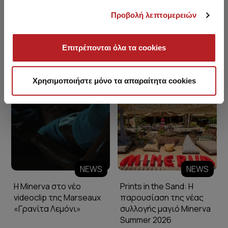
Προβολή λεπτομερειών
Επιτρέπονται όλα τα cookies
Minerva Blog
Χρησιμοποιήστε μόνο τα απαραίτητα cookies
NEWS
NEWS
Η Minerva στο νέο
Prints in the Sand: Η
videoclip της Marseaux
παρουσίαση της νέας
«Γρανίτα Λεμόνι»
συλλογής μαγιό Minerva
Summer 2026