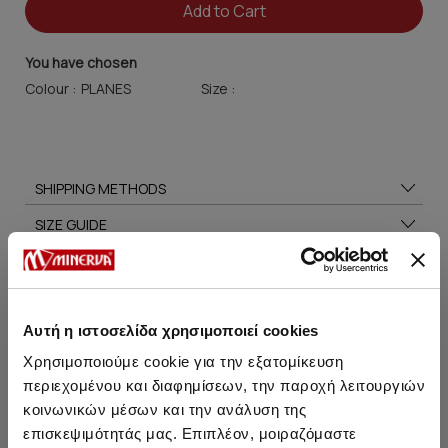
Add to Cart
You have chosen
Colour :
Size :
SHIPPING METHODS
SIZE GUIDE
CARE TIPS
Αυτή η ιστοσελίδα χρησιμοποιεί cookies
Χρησιμοποιούμε cookie για την εξατομίκευση
You may also like
περιεχομένου και διαφημίσεων, την παροχή λειτουργιών
κοινωνικών μέσων και την ανάλυση της
επισκεψιμότητάς μας. Επιπλέον, μοιραζόμαστε
HOT OFFER
HOT OFFER