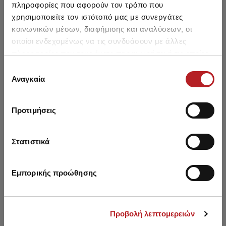
πληροφορίες που αφορούν τον τρόπο που
χρησιμοποιείτε τον ιστότοπό μας με συνεργάτες
κοινωνικών μέσων, διαφήμισης και αναλύσεων, οι
οποίοι ενδεχομένως να τις συνδυάσουν με άλλες
πληροφορίες που τους έχετε παραχωρήσει ή τις οποίες
έχουν συλλέξει σε σχέση με την από μέρους σας χρήση
Επιλογή
των υπηρεσιών τους.
Αναγκαία
συγκατάθεσης
Προτιμήσεις
Κμ +TIZZY Planes
Κμ +TIZZY Fist
Στατιστικά
2,00 €
2,00 €
Εμπορικής προώθησης
Προβολή λεπτομερειών
You saw recently