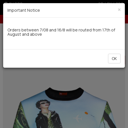
SHOPS
GR
|
EN
|
SRB
×
Important Notice
Up to 3 interest-free installments with credit cards for orders over 50€
Delivery in 7-9 working days via UPS
Orders between 7/08 and 16/8 will be routed from 17th of
August and above
0
BAZAAR
Men
Outwear
HOT
OK
OFFER