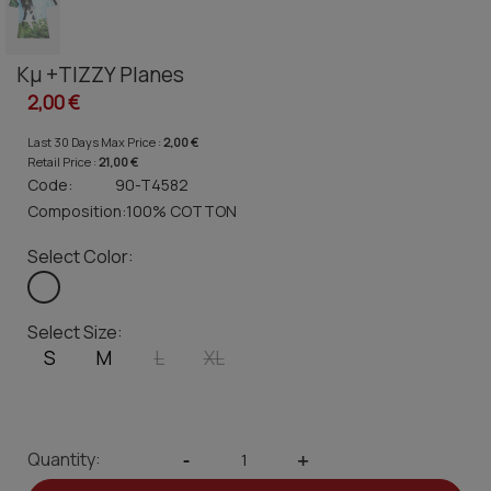
Κμ +TIZZY Planes
2,00 €
Last 30 Days Max Price :
2,00 €
Retail Price :
21,00 €
Code:
90-T4582
Composition:
100% COTTON
Select Color:
Select Size:
S
M
L
XL
Quantity:
-
+