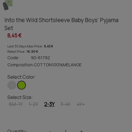
Into the Wild Shortsleeve Baby Boys' Pyjama
Set
8,45 €
Last 30 Days Max Price :
8,45 €
Retail Price :
16,90 €
Code:
90-61792
Composition:
COTTON100%MELANGE
Select Color:
Select Size:
6M-1Y
1-2Y
2-3Y
3-4Y
4Y+
Quantity:
-
+