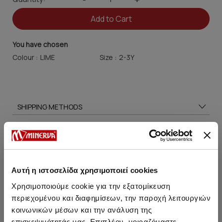
Add to Cart
You have chosen
Colour :
Size :
SHIPPING METHODS
SIZE GUIDE
CARE TIPS
Αυτή η ιστοσελίδα χρησιμοποιεί cookies
Χρησιμοποιούμε cookie για την εξατομίκευση
You may also like
περιεχομένου και διαφημίσεων, την παροχή λειτουργιών
κοινωνικών μέσων και την ανάλυση της
επισκεψιμότητάς μας. Επιπλέον, μοιραζόμαστε