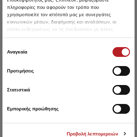
HOT OFFER
πληροφορίες που αφορούν τον τρόπο που
χρησιμοποιείτε τον ιστότοπό μας με συνεργάτες
κοινωνικών μέσων, διαφήμισης και αναλύσεων, οι
οποίοι ενδεχομένως να τις συνδυάσουν με άλλες
πληροφορίες που τους έχετε παραχωρήσει ή τις οποίες
έχουν συλλέξει σε σχέση με την από μέρους σας χρήση
Επιλογή
των υπηρεσιών τους.
Αναγκαία
συγκατάθεσης
Προτιμήσεις
Into the Wild Shortsleeve
Στατιστικά
Baby Boys' Pyjama Set
8,45 €
Εμπορικής προώθησης
Προβολή λεπτομερειών