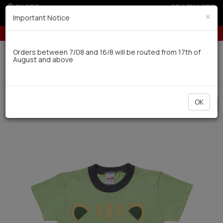
SHOPS
GR
|
EN
|
SRB
×
Important Notice
Up to 3 interest-free installments with credit cards for orders over 50€
Delivery in 7-9 working days via UPS
Orders between 7/08 and 16/8 will be routed from 17th of
August and above
0
Kids-Teens
Baby Boys
Pyjamas
HOT
OK
OFFER