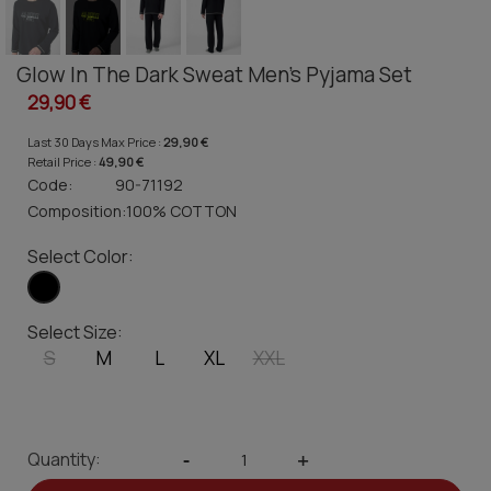
Glow In The Dark Sweat Men's Pyjama Set
29,90 €
Last 30 Days Max Price :
29,90 €
Retail Price :
49,90 €
Code:
90-71192
Composition:
100% COTTON
Select Color:
Select Size:
S
M
L
XL
XXL
Quantity:
-
+