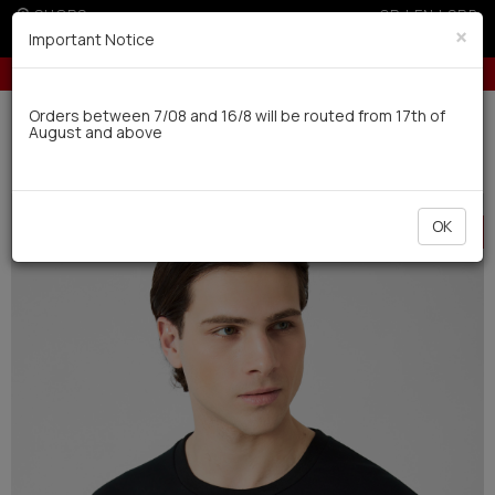
SHOPS
GR
|
EN
|
SRB
×
Important Notice
Up to 6 interest-free installments with credit cards for orders over 100€
Delivery in 7-9 working days via UPS
Orders between 7/08 and 16/8 will be routed from 17th of
August and above
0
Man
Pyjamas
Winter
HOT
OK
OFFER