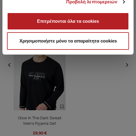
Προβολή λεπτομερειών
You saw recently
Επιτρέπονται όλα τα cookies
HOT OFFER
Χρησιμοποιήστε μόνο τα απαραίτητα cookies
Glow In The Dark Sweat
Men's Pyjama Set
29,90 €