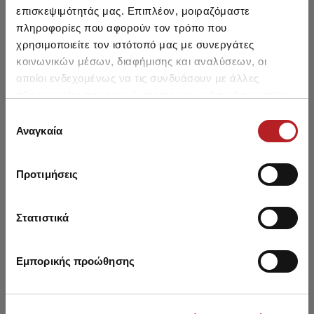
επισκεψιμότητάς μας. Επιπλέον, μοιραζόμαστε
πληροφορίες που αφορούν τον τρόπο που
HOT OFFER
HOT OFFER
χρησιμοποιείτε τον ιστότοπό μας με συνεργάτες
κοινωνικών μέσων, διαφήμισης και αναλύσεων, οι
οποίοι ενδεχομένως να τις συνδυάσουν με άλλες
πληροφορίες που τους έχετε παραχωρήσει ή τις οποίες
έχουν συλλέξει σε σχέση με την από μέρους σας χρήση
Επιλογή
των υπηρεσιών τους.
Αναγκαία
συγκατάθεσης
Προτιμήσεις
Στατιστικά
Waffle Men's Pyjama Set
Reborn Sweat Men's
Bu
with placket
Pyjama Set
33,50 €
29,30 €
Εμπορικής προώθησης