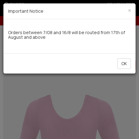
SHOPS
GR
|
EN
|
SRB
×
Important Notice
Up to 6 interest-free installments with credit cards for orders over 100€
Delivery in 7-9 working days via UPS
Orders between 7/08 and 16/8 will be routed from 17th of
August and above
0
BAZAAR
Teen
Top
HOT
OK
OFFER