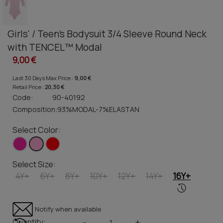
Girls' / Teen's Bodysuit 3/4 Sleeve Round Neck
with TENCEL™ Modal
9,00 €
Last 30 Days Max Price :
9,00 €
Retail Price :
20,30 €
Code:
90-40192
Composition:
93%MODAL-7%ELASTAN
Select Color:
Select Size:
4Y+
6Y+
8Y+
10Y+
12Y+
14Y+
16Y+
Notify when available
Quantity:
-
+