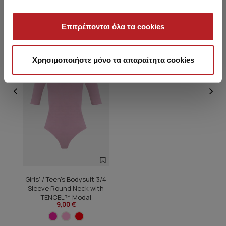
You saw recently
Επιτρέπονται όλα τα cookies
HOT OFFER
Χρησιμοποιήστε μόνο τα απαραίτητα cookies
Girls' / Teen's Bodysuit 3/4
Sleeve Round Neck with
TENCEL™ Modal
9,00 €