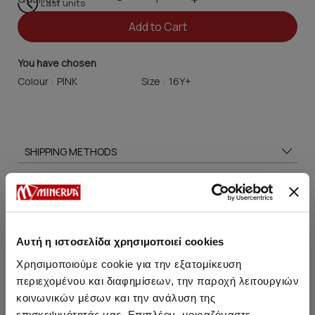
Last units
Add to Cart
You have chosen
Colour :
Size :
SHIPPING METHODS
SIZE GUIDE
CARE TIPS
Αυτή η ιστοσελίδα χρησιμοποιεί cookies
Χρησιμοποιούμε cookie για την εξατομίκευση
You may also like
περιεχομένου και διαφημίσεων, την παροχή λειτουργιών
κοινωνικών μέσων και την ανάλυση της
επισκεψιμότητάς μας. Επιπλέον, μοιραζόμαστε