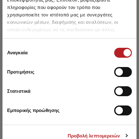
HOT OFFER
πληροφορίες που αφορούν τον τρόπο που
χρησιμοποιείτε τον ιστότοπό μας με συνεργάτες
κοινωνικών μέσων, διαφήμισης και αναλύσεων, οι
οποίοι ενδεχομένως να τις συνδυάσουν με άλλες
πληροφορίες που τους έχετε παραχωρήσει ή τις οποίες
έχουν συλλέξει σε σχέση με την από μέρους σας χρήση
Επιλογή
των υπηρεσιών τους.
Αναγκαία
συγκατάθεσης
Προτιμήσεις
Girls' / Teen's Bodysuit 3/4
Στατιστικά
Sleeve Round Neck with
TENCEL™ Modal
9,00 €
Εμπορικής προώθησης
Προβολή λεπτομερειών