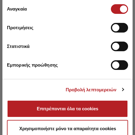
έχουν συλλέξει σε σχέση με την από μέρους σας χρήση
Επιλογή
των υπηρεσιών τους.
Αναγκαία
συγκατάθεσης
Προτιμήσεις
You may also like
Στατιστικά
SALE
SALE
Εμπορικής προώθησης
Προβολή λεπτομερειών
Επιτρέπονται όλα τα cookies
Χρησιμοποιήστε μόνο τα απαραίτητα cookies