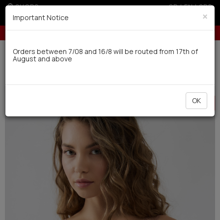
SHOPS
GR
|
EN
|
SRB
×
Important Notice
r non EU (sale season)
Up to 6 interest-free installments with credit car
Delivery in 7-9 working days via UPS
Orders between 7/08 and 16/8 will be routed from 17th of
August and above
0
Woman
Underwear
Undershirts
HOT
OK
OFFER