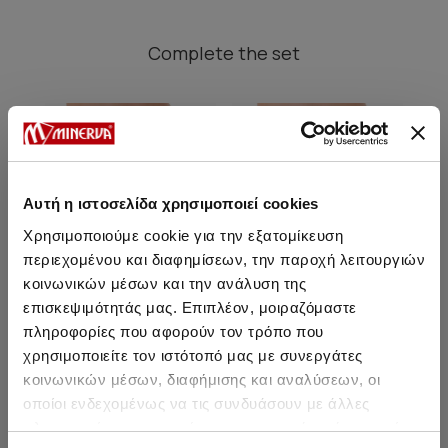
Complete
the set
SALE
SALE
Αυτή η ιστοσελίδα χρησιμοποιεί cookies
Χρησιμοποιούμε cookie για την εξατομίκευση
περιεχομένου και διαφημίσεων, την παροχή λειτουργιών
κοινωνικών μέσων και την ανάλυση της
επισκεψιμότητάς μας. Επιπλέον, μοιραζόμαστε
πληροφορίες που αφορούν τον τρόπο που
χρησιμοποιείτε τον ιστότοπό μας με συνεργάτες
κοινωνικών μέσων, διαφήμισης και αναλύσεων, οι
Fimelle Women's Rio Low
Fimelle Women's Rio Low
Fi
οποίοι ενδεχομένως να τις συνδυάσουν με άλλες
Waist Invisible Panties 2
Waist Invisible Panties 2
Wai
pcs w/TENCEL™ Modal
pcs w/TENCEL™ Modal
p
πληροφορίες που τους έχετε παραχωρήσει ή τις οποίες
From 13,35 € to 14,50 €
From 13,35 € to 14,50 €
Fr