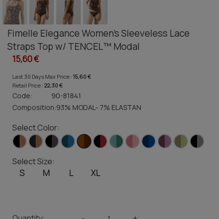
Fimelle Elegance Women's Sleeveless Lace
Straps Top w/ TENCEL™ Modal
15,60 €
Last 30 Days Max Price :
15,60 €
Retail Price :
22,30 €
Code:
90-81841
Composition:
93% MODAL- 7% ELASTAN
Select Color:
Select Size:
S
M
L
XL
Quantity:
-
+