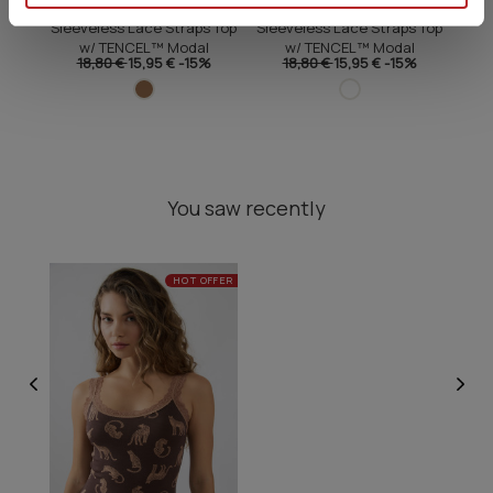
Fimelle Elegance Women's
Fimelle Elegance Women's
Fim
Sleeveless Lace Straps Top
Sleeveless Lace Straps Top
Slee
w/ TENCEL™ Modal
w/ TENCEL™ Modal
18,80 €
15,95 €
-15%
18,80 €
15,95 €
-15%
You saw recently
HOT OFFER