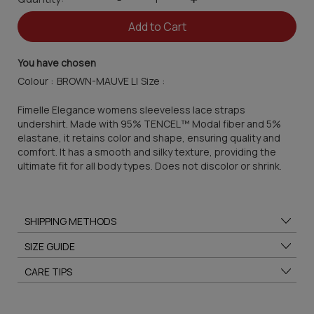
Add to Cart
You have chosen
Colour :
Size :
Fimelle Elegance womens sleeveless lace straps
undershirt. Made with 95% TENCEL™ Modal fiber and 5%
elastane, it retains color and shape, ensuring quality and
comfort. It has a smooth and silky texture, providing the
ultimate fit for all body types. Does not discolor or shrink.
SHIPPING METHODS
SIZE GUIDE
CARE TIPS