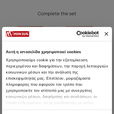
Complete
the set
SALE
SALE
Αυτή η ιστοσελίδα χρησιμοποιεί cookies
Χρησιμοποιούμε cookie για την εξατομίκευση
περιεχομένου και διαφημίσεων, την παροχή λειτουργιών
κοινωνικών μέσων και την ανάλυση της
επισκεψιμότητάς μας. Επιπλέον, μοιραζόμαστε
πληροφορίες που αφορούν τον τρόπο που
χρησιμοποιείτε τον ιστότοπό μας με συνεργάτες
κοινωνικών μέσων, διαφήμισης και αναλύσεων, οι
Fimelle Women's Rio Low
Fimelle Women's Rio Low
Fi
οποίοι ενδεχομένως να τις συνδυάσουν με άλλες
Waist Invisible Panties 2
Waist Invisible Panties 2
Wai
pcs w/TENCEL™ Modal
pcs w/TENCEL™ Modal
p
πληροφορίες που τους έχετε παραχωρήσει ή τις οποίες
From 13,35 € to 14,50 €
From 13,35 € to 14,50 €
Fr