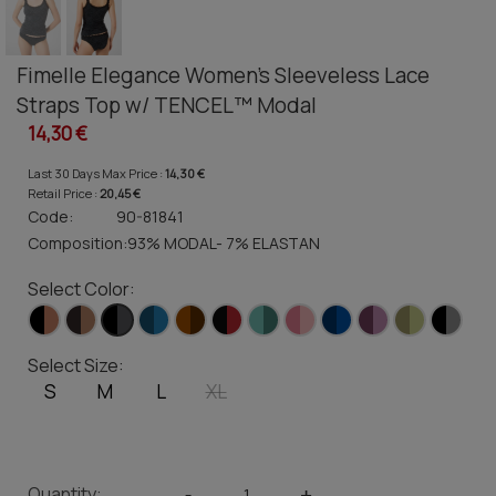
Fimelle Elegance Women's Sleeveless Lace
Straps Top w/ TENCEL™ Modal
14,30 €
Last 30 Days Max Price :
14,30 €
Retail Price :
20,45 €
Code:
90-81841
Composition:
93% MODAL- 7% ELASTAN
Select Color:
Select Size:
S
M
L
XL
Quantity:
-
+