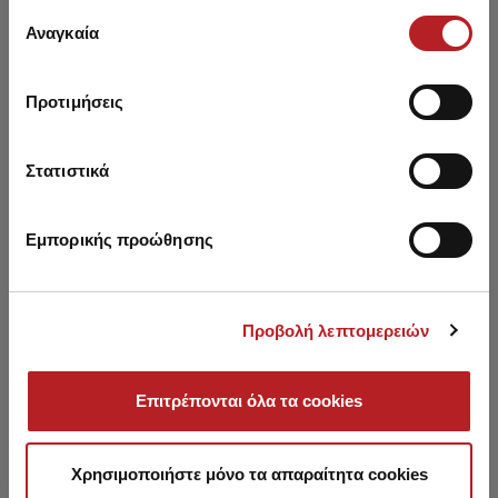
έχουν συλλέξει σε σχέση με την από μέρους σας χρήση
Επιλογή
των υπηρεσιών τους.
Αναγκαία
συγκατάθεσης
Προτιμήσεις
You may also like
Στατιστικά
SALE
Εμπορικής προώθησης
Προβολή λεπτομερειών
Επιτρέπονται όλα τα cookies
Χρησιμοποιήστε μόνο τα απαραίτητα cookies