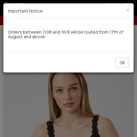
SHOPS
GR
|
EN
|
SRB
×
Important Notice
nts with credit cards for orders over 100€
5% off for orders over 250€ f
Delivery in 7-9 working days via UPS
Orders between 7/08 and 16/8 will be routed from 17th of
August and above
0
Woman
Underwear
Undershirts
HOT
OK
OFFER