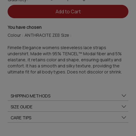
Add to Cart
You have chosen
Colour :
Size :
Fimelle Elegance womens sleeveless lace straps
undershirt. Made with 95% TENCEL™ Modal fiber and 5%
elastane, it retains color and shape, ensuring quality and
comfort. It has a smooth and silky texture, providing the
ultimate fit for all body types. Does not discolor or shrink.
SHIPPING METHODS
SIZE GUIDE
CARE TIPS