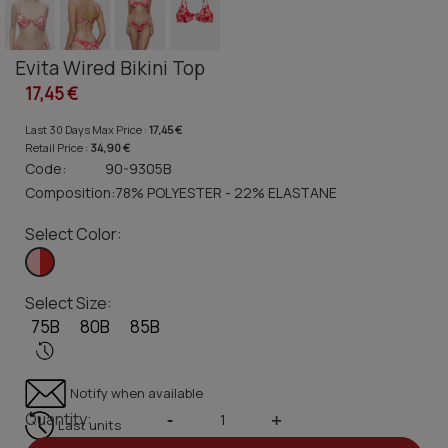
Evita Wired Bikini Top
17,45 €
Last 30 Days Max Price :
17,45 €
Retail Price :
34,90 €
Code:
90-9305B
Composition:
78% POLYESTER - 22% ELASTANE
Select Color:
Select Size:
75B
80B
85B
Notify when available
Quantity:
-
+
Last units