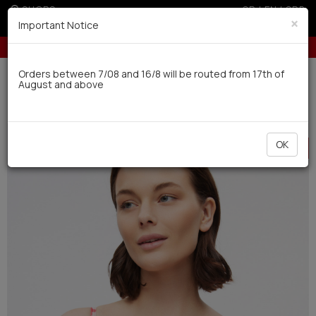
SHOPS
GR
|
EN
|
SRB
×
Important Notice
 for EU & 300€ for non EU (sale season)
10% off for orders over
Delivery in 7-9 working days via UPS
Orders between 7/08 and 16/8 will be routed from 17th of
August and above
0
Swimwear
Women
Bikinis
HOT
OK
OFFER