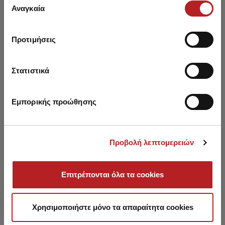
των υπηρεσιών τους.
Αναγκαία
συγκατάθεσης
Προτιμήσεις
You may also like
Στατιστικά
HOT OFFER
HOT OFFER
Εμπορικής προώθησης
Προβολή λεπτομερειών
Επιτρέπονται όλα τα cookies
Χρησιμοποιήστε μόνο τα απαραίτητα cookies
Evita Rio V Brazil Bikini
Evita Bralette Bikini Top
Evit
Bottom