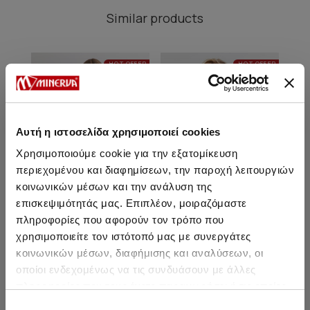
Similar products
HOT OFFER
HOT OFFER
Αυτή η ιστοσελίδα χρησιμοποιεί cookies
Χρησιμοποιούμε cookie για την εξατομίκευση
περιεχομένου και διαφημίσεων, την παροχή λειτουργιών
κοινωνικών μέσων και την ανάλυση της
επισκεψιμότητάς μας. Επιπλέον, μοιραζόμαστε
πληροφορίες που αφορούν τον τρόπο που
χρησιμοποιείτε τον ιστότοπό μας με συνεργάτες
Evita Rio Bikini Bottom with
Evita Tanga Hot Bikini
Ev
κοινωνικών μέσων, διαφήμισης και αναλύσεων, οι
side ties
Bottom
οποίοι ενδεχομένως να τις συνδυάσουν με άλλες
11,45 €
11,95 €
πληροφορίες που τους έχετε παραχωρήσει ή τις οποίες
έχουν συλλέξει σε σχέση με την από μέρους σας χρήση
Επιλογή