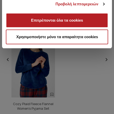
Προβολή λεπτομερειών
You saw recently
Επιτρέπονται όλα τα cookies
HOT OFFER
Χρησιμοποιήστε μόνο τα απαραίτητα cookies
Cozy Plaid Fleece Flannel
Women's Pyjama Set