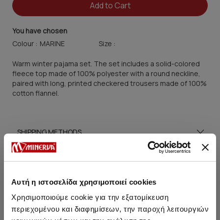
Add to Cart
You have chosen
Colour :
Size :
Warm winter pajama set. The set includes a solid-colored
fleece top made of 100% polyester with a round neckline,
paired with long, printed checkered trousers made of 100%
cotton flannel.
SHIPPING METHODS
SIZE GUIDE
CARE TIPS
Αυτή η ιστοσελίδα χρησιμοποιεί cookies
Χρησιμοποιούμε cookie για την εξατομίκευση
περιεχομένου και διαφημίσεων, την παροχή λειτουργιών