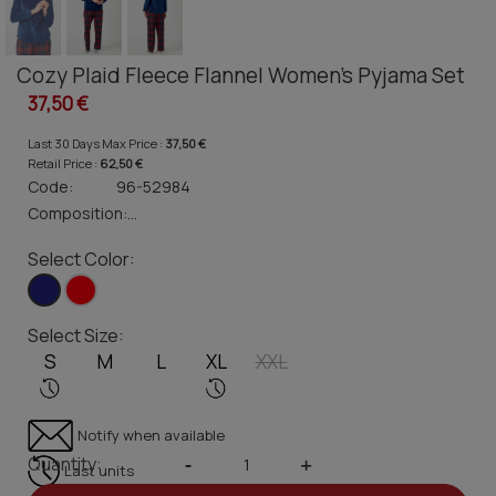
Cozy Plaid Fleece Flannel Women's Pyjama Set
37,50 €
Last 30 Days Max Price :
37,50 €
Retail Price :
62,50 €
Code:
96-52984
Composition:
...
Select Color:
Select Size:
S
M
L
XL
XXL
Notify when available
Quantity:
-
+
Last units