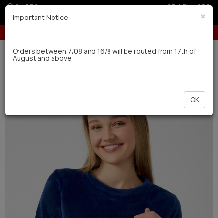
SHOPS
GR
|
EN
|
SRB
×
Important Notice
10% off for orders over 250€ for EU & 300€ for non EU
5
Delivery in 7-9 working days via UPS
Orders between 7/08 and 16/8 will be routed from 17th of
August and above
0
Woman
Pyjamas / Nightdresses
Winter
HOT
OK
OFFER