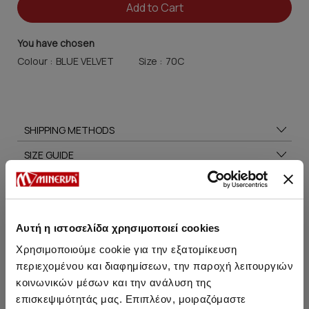
Add to Cart
You have chosen
Colour :
Size :
SHIPPING METHODS
SIZE GUIDE
CARE TIPS
Αυτή η ιστοσελίδα χρησιμοποιεί cookies
Χρησιμοποιούμε cookie για την εξατομίκευση
You may also like
περιεχομένου και διαφημίσεων, την παροχή λειτουργιών
κοινωνικών μέσων και την ανάλυση της
επισκεψιμότητάς μας. Επιπλέον, μοιραζόμαστε
HOT OFFER
HOT OFFER