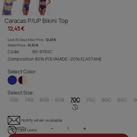
Caracas P/UP Bikini Top
12,45 €
Last 30 Days Max Price :
12,45 €
Retail Price :
41,50 €
Code:
90-9150C
Composition:
80% POLYAMIDE -20% ELASTANE
Select Color:
Select Size:
70B
75B
80B
85B
70C
75C
80C
85C
9
Notify when available
Quantity:
-
+
Last units