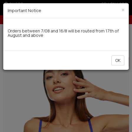
SHOPS
GR
|
EN
|
SRB
×
Important Notice
Up to 6 interest-free installments with credit cards for orders over 100€
Delivery in 7-9 working days via UPS
Orders between 7/08 and 16/8 will be routed from 17th of
August and above
0
BAZAAR
Women
Swimwear
HOT
OK
OFFER