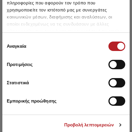
πληροφορίες που αφορούν τον τρόπο που
χρησιμοποιείτε τον ιστότοπό μας με συνεργάτες
κοινωνικών μέσων, διαφήμισης και αναλύσεων, οι
οποίοι ενδεχομένως να τις συνδυάσουν με άλλες
πληροφορίες που τους έχετε παραχωρήσει ή τις οποίες
έχουν συλλέξει σε σχέση με την από μέρους σας χρήση
Επιλογή
των υπηρεσιών τους.
Αναγκαία
συγκατάθεσης
Προτιμήσεις
Caracas Strapless Padded
Caracas P/UP Bikini Top
Car
Bikini Top
Στατιστικά
13,65 €
12,45 €
Εμπορικής προώθησης
Προβολή λεπτομερειών
You saw recently