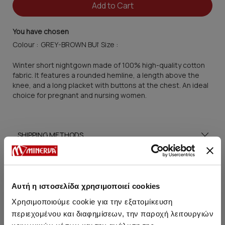
Add to Cart
You have chosen
Colour :
Size :
Winter short nightgown made of 100% high-quality cotton
fabric. It features a rounded hemline, a length above the
knee, and a long placket with buttons at the chest. An ideal
choice for pregnant and nursing women.
SHIPPING METHODS
SIZE GUIDE
CARE TIPS
Αυτή η ιστοσελίδα χρησιμοποιεί cookies
Χρησιμοποιούμε cookie για την εξατομίκευση
περιεχομένου και διαφημίσεων, την παροχή λειτουργιών