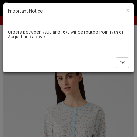
SHOPS
GR
|
EN
|
SRB
×
Important Notice
5% off for orders over 250€ for EU & 300€ for non EU (sale season)
Delivery in 7-9 working days via UPS
Orders between 7/08 and 16/8 will be routed from 17th of
August and above
0
Woman
Pyjamas / Nightdresses
Winter
HOT
OK
OFFER