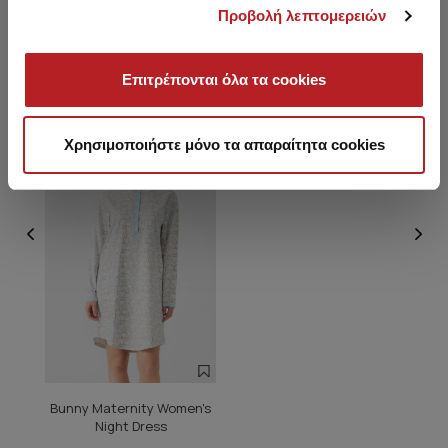
Προβολή λεπτομερειών
You saw recently
Επιτρέπονται όλα τα cookies
HOT OFFER
Χρησιμοποιήστε μόνο τα απαραίτητα cookies
Bunny Maternity Women's
Night Dress