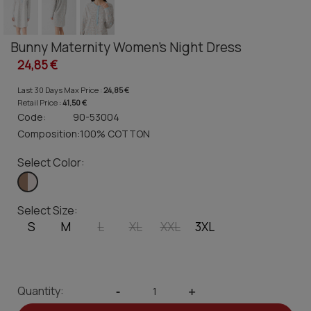
Bunny Maternity Women's Night Dress
24,85 €
Last 30 Days Max Price :
24,85 €
Retail Price :
41,50 €
Code:
90-53004
Composition:
100% COTTON
Select Color:
Select Size:
S
M
L
XL
XXL
3XL
Quantity:
-
+