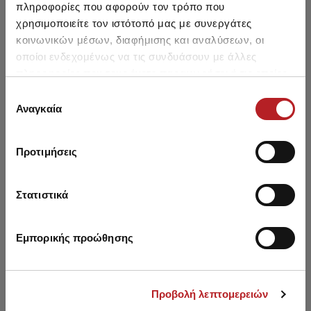
πληροφορίες που αφορούν τον τρόπο που
χρησιμοποιείτε τον ιστότοπό μας με συνεργάτες
κοινωνικών μέσων, διαφήμισης και αναλύσεων, οι
οποίοι ενδεχομένως να τις συνδυάσουν με άλλες
πληροφορίες που τους έχετε παραχωρήσει ή τις οποίες
έχουν συλλέξει σε σχέση με την από μέρους σας χρήση
Επιλογή
των υπηρεσιών τους.
Αναγκαία
συγκατάθεσης
Προτιμήσεις
Bra Strapless Push Up
Bra Push Up Gossip Paris
B
Gossip Paris
Στατιστικά
4,90 €
4,90 €
Εμπορικής προώθησης
Προβολή λεπτομερειών
You saw recently