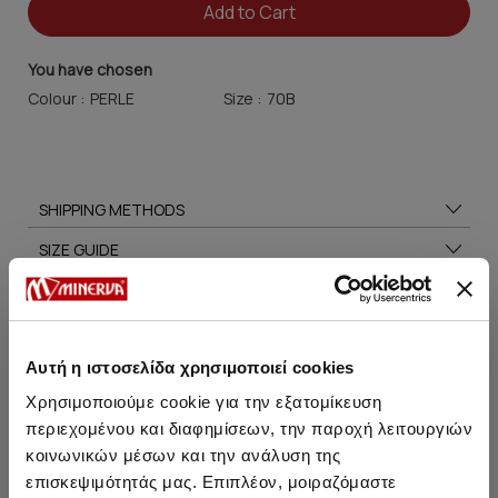
Add to Cart
You have chosen
Colour :
Size :
SHIPPING METHODS
SIZE GUIDE
CARE TIPS
Αυτή η ιστοσελίδα χρησιμοποιεί cookies
Χρησιμοποιούμε cookie για την εξατομίκευση
You may also like
περιεχομένου και διαφημίσεων, την παροχή λειτουργιών
κοινωνικών μέσων και την ανάλυση της
επισκεψιμότητάς μας. Επιπλέον, μοιραζόμαστε
HOT OFFER
HOT OFFER