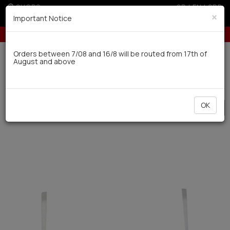
SHOPS
GR
|
EN
|
SRB
×
Important Notice
Up to 3 interest-free installments with credit cards for orders over 50€
Delivery in 7-9 working days via UPS
Orders between 7/08 and 16/8 will be routed from 17th of
August and above
0
BAZAAR
Women
Underwear
HOT
OK
OFFER