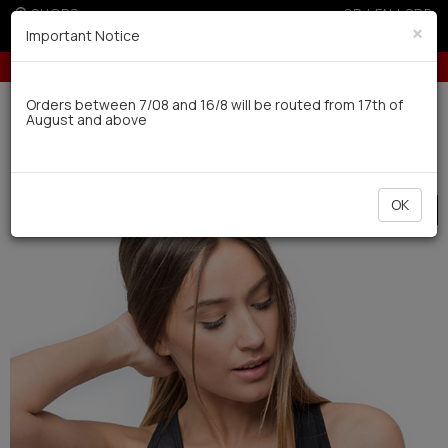
SHOPS
GR
|
EN
|
SRB
×
Important Notice
 credit cards for orders over 50€
Up to 6 interest-free installments with c
Delivery in 7-9 working days via UPS
Orders between 7/08 and 16/8 will be routed from 17th of
August and above
0
Woman
Activewear
Tops
OK
SALE