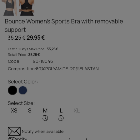
Bounce Women's Sports Bra with removable
support
35,25 €
29,95 €
Last 30 Days Max Price :
35,25 €
Retail Price :
35,25 €
Code:
90-18046
Composition:
80%POLYAMIDE-20%ELASTAN
Select Color:
Select Size:
XS
S
M
L
XL
Notify when available
Quantity:
-
+