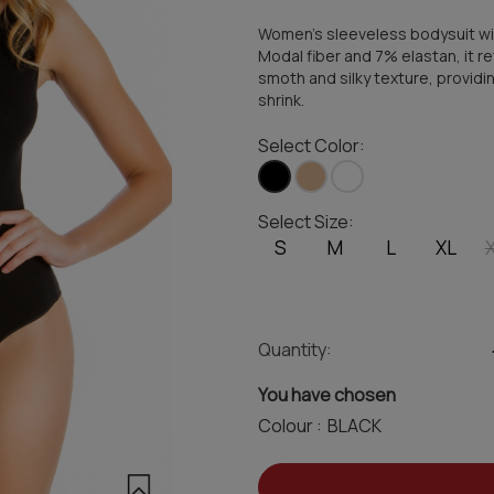
Women's sleeveless bodysuit w
Modal fiber and 7% elastan, it re
smoth and silky texture, providin
shrink.
Select Color:
Select Size:
S
M
L
XL
Quantity:
You have chosen
Colour :