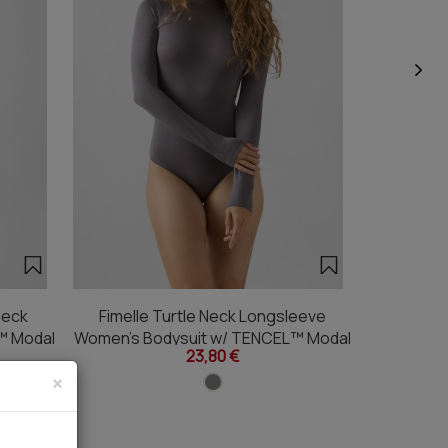
Neck
Fimelle Turtle Neck Longsleeve
Fimell
™ Modal
Women's Bodysuit w/ TENCEL™ Modal
Women's B
23,80 €
3
×