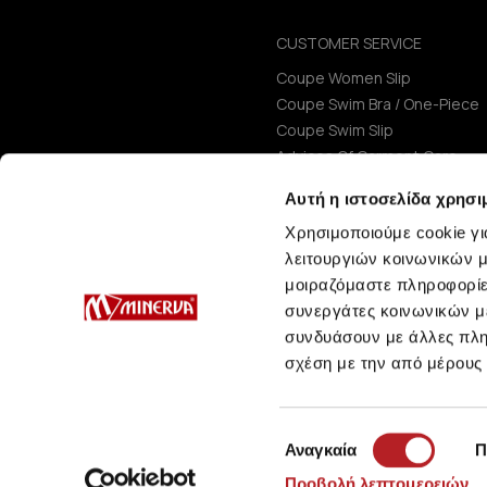
CUSTOMER SERVICE
Coupe Women Slip
Coupe Swim Bra / One-Piece
Coupe Swim Slip
Advices Of Garment Care
Size Guide
Αυτή η ιστοσελίδα χρησι
Χρησιμοποιούμε cookie γι
λειτουργιών κοινωνικών μ
μοιραζόμαστε πληροφορίε
συνεργάτες κοινωνικών μέ
συνδυάσουν με άλλες πληρ
σχέση με την από μέρους
Επιλογή
Αναγκαία
Π
συγκατάθεσης
Προβολή λεπτομερειών