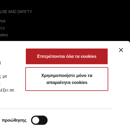
USE AND SAFETY
Use
icy
ales
Επιτρέπονται όλα τα cookies
ή
Χρησιμοποιήστε μόνο τα
ς με
απαραίτητα cookies
ς
έξει σε
ς προώθησης