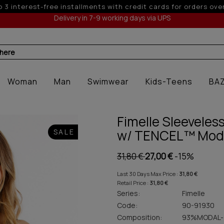
p to 6 interest-free installments with credit cards for orders 
Delivery in 7-9 working days via UPS
 here
Woman
Man
Swimwear
Kids-Teens
BA
Fimelle Sleeveles
w/ TENCEL™ Mod
SALE
31,80 €
27,00 €
-15%
Last 30 Days Max Price :
31,80 €
Retail Price :
31,80 €
Series:
Fimelle
Code:
90-91930
Composition:
93%MODAL-