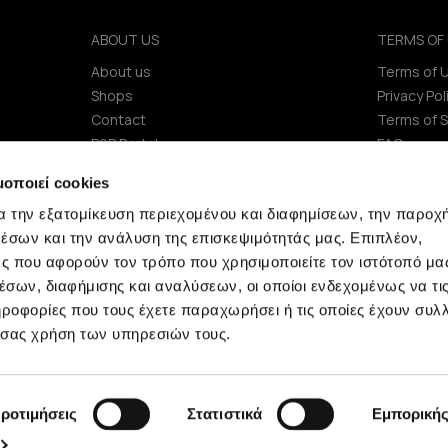
ABOUT US
TERMS OF 
About us
Terms of 
Shops
Privacy Pol
Contact
Terms of S
B2B Portal
FAQ
Investors (IR)
μοποιεί cookies
ΑΝΑΚΟΙΝΩΣΕΙΣ ΧΑΑ
α την εξατομίκευση περιεχομένου και διαφημίσεων, την παροχ
Company
έσων και την ανάλυση της επισκεψιμότητάς μας. Επιπλέον,
ς που αφορούν τον τρόπο που χρησιμοποιείτε τον ιστότοπό μα
σων, διαφήμισης και αναλύσεων, οι οποίοι ενδεχομένως να τι
οφορίες που τους έχετε παραχωρήσει ή τις οποίες έχουν συλλ
 σας χρήση των υπηρεσιών τους.
Minerva © 2009 - 2026 Minerva, All rights reserved.
ροτιμήσεις
Στατιστικά
Εμπορική
development by
netwerk.gr