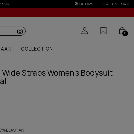
over 100€
SHOPS
GR
|
EN
|
SRB
0
ZAAR
COLLECTION
s Wide Straps Women's Bodysuit
al
7%ELASTAN