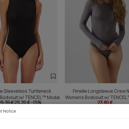
le Sleeveless Turtleneck
Fimelle Longsleeve Crew 
Bodysuit w/ TENCEL™ Modal
Women's Bodysuit w/ TENCEL
29,70 €
25,20 €
-15%
23,80 €
t Notice