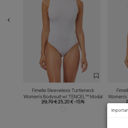
Fimelle Sleeveless Turtleneck
Fimel
Women's Bodysuit w/ TENCEL™ Modal
Women's 
29,70 €
25,20 €
-15%
Importan