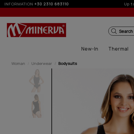
ments with credit cards for orders over 50€
INFORMATION
+30 2310 683110
U
Search
New-In
Thermal
Woman
Underwear
Bodysuits