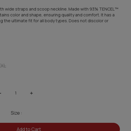
ith wide straps and scoop neckline. Made with 93% TENCEL™
tains color and shape, ensuring quality and comfort. It has a
g the ultimate fit for all body types. Does not discolor or
XXL
-
+
Size :
Add to Cart