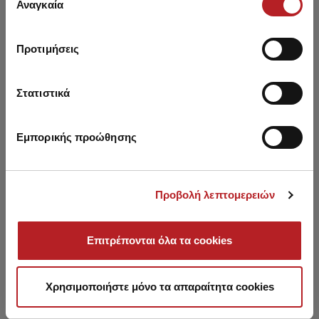
των υπηρεσιών τους.
Αναγκαία
συγκατάθεσης
Προτιμήσεις
You may also like
Στατιστικά
HOT OFFER
HOT OFFER
Εμπορικής προώθησης
Προβολή λεπτομερειών
Επιτρέπονται όλα τα cookies
Χρησιμοποιήστε μόνο τα απαραίτητα cookies
Vichy Brazil Kids' / Teens'
A Pois Rio Teen's Slip
H
Panty