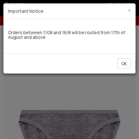
SHOPS
GR
|
EN
|
SRB
×
Important Notice
or orders over 250€ for EU & 300€ for non EU (sale season)
Up to 3 inte
Delivery in 7-9 working days via UPS
Orders between 7/08 and 16/8 will be routed from 17th of
August and above
0
Kids-Teens
Teen
Teen Bottoms
OK
SALE