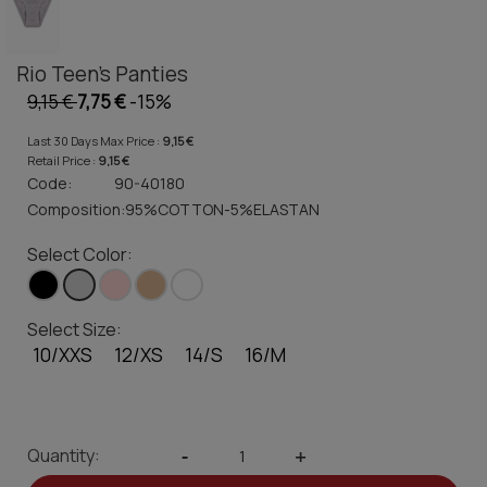
Rio Teen's Panties
9,15 €
7,75 €
-15%
Last 30 Days Max Price :
9,15 €
Retail Price :
9,15 €
Code:
90-40180
Composition:
95%COTTON-5%ELASTAN
Select Color:
Select Size:
10/XXS
12/XS
14/S
16/M
Quantity:
-
+