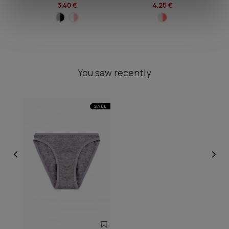
3,40 €
4,25 €
You saw recently
SALE