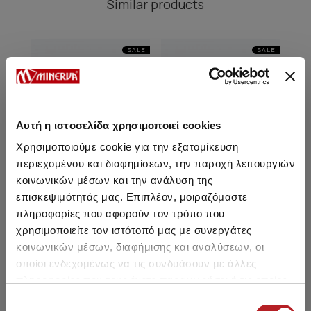
Similar products
SALE
SALE
Αυτή η ιστοσελίδα χρησιμοποιεί cookies
Χρησιμοποιούμε cookie για την εξατομίκευση
περιεχομένου και διαφημίσεων, την παροχή λειτουργιών
κοινωνικών μέσων και την ανάλυση της
επισκεψιμότητάς μας. Επιπλέον, μοιραζόμαστε
πληροφορίες που αφορούν τον τρόπο που
χρησιμοποιείτε τον ιστότοπό μας με συνεργάτες
Teen's Triangle Bra without
Strappy Teen's Bralette
Te
κοινωνικών μέσων, διαφήμισης και αναλύσεων, οι
padding
wi
οποίοι ενδεχομένως να τις συνδυάσουν με άλλες
14,20 €
12,05 €
-15%
15,75 €
13,35 €
-15%
πληροφορίες που τους έχετε παραχωρήσει ή τις οποίες
έχουν συλλέξει σε σχέση με την από μέρους σας χρήση
Επιλογή