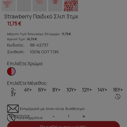
Strawberry Παιδικό Σλιπ 3τμχ
11,75 €
Μέγιστη Τιμή Τελευταίων 30 ημερών :
11,75 €
Αρχική Τιμή :
14,70 €
Κωδικός:
96-42737
Σύνθεση:
100% COTTON
Επιλέξτε Χρώμα:
Επιλέξτε Μέγεθος:
2-
4Y+
6Y+
8Y+
10Y+
12Y+
14Y+
16Y+
3Y
Ενημέρωσέ με όταν είναι διαθέσιμο
Ποσότητα:
-
+
Λίγα κομμάτια