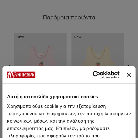
Παρόμοια προϊόντα
NEW
NEW
NE
Αυτή η ιστοσελίδα χρησιμοποιεί cookies
Χρησιμοποιούμε cookie για την εξατομίκευση
περιεχομένου και διαφημίσεων, την παροχή λειτουργιών
Strawberry Αμάνικο
Strawberry Αμάνικο
κοινωνικών μέσων και την ανάλυση της
Παιδικό Φανελάκι
Παιδικό Φανελάκι
επισκεψιμότητάς μας. Επιπλέον, μοιραζόμαστε
Από 6,00 € έως 6,80 €
Από 6,00 € έως 6,80 €
Α
πληροφορίες που αφορούν τον τρόπο που