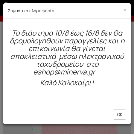
ΚΑΤΑΣΤΗΜΑΤΑ
GR
|
EN
|
SRB
×
Σημαντική πληροφορία
 άτοκες δόσεις με πιστωτική άνω των 50€
-5% σε παραγ
Δωρεάν αποστολή άνω των 49€. Παράδοση σε 3-5 εργάσιμες.
To διάστημα 10/8 έως 16/8 δεν θα
0
δρομολογηθούν παραγγελίες και η
Παιδί
Κορίτσι
Σλιπάκια
επικοινωνία θα γίνεται
αποκλειστικά μέσω ηλεκτρονικού
NEW
ταχυδρομείου στο
eshop@minerva.gr
Καλό Καλοκαίρι!
OK