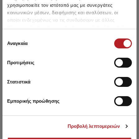
χρησιμοποιείτε τον ιστότοπό μας με συνεργάτες
κοινωνικών μέσων, διαφήμισης και αναλύσεων, οι
οποίοι ενδεχομένως να τις συνδυάσουν με άλλες
πληροφορίες που τους έχετε παραχωρήσει ή τις οποίες
έχουν συλλέξει σε σχέση με την από μέρους σας χρήση
Επιλογή
Μπορεί να σου αρέσει επίσης
των υπηρεσιών τους.
Αναγκαία
συγκατάθεσης
NEW
HOT OFFER
Προτιμήσεις
Στατιστικά
Εμπορικής προώθησης
Προβολή λεπτομερειών