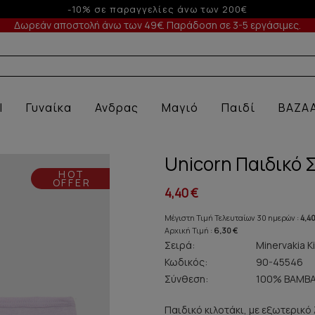
Έως 3 άτοκες δόσεις με πιστωτική άνω των 
Δωρεάν αποστολή άνω των 49€. Παράδοση σε 3-5 εργάσιμες.
 ΕΣ
l
Γυναίκα
Ανδρας
Μαγιό
Παιδί
BAZA
Unicorn Παιδικό 
HOT
OFFER
4,40 €
Μέγιστη Τιμή Τελευταίων 30 ημερών :
4,40
Αρχική Τιμή :
6,30 €
Σειρά:
Minervakia K
Κωδικός:
90-45546
Σύνθεση:
100% ΒΑΜΒΑ
Παιδικό κιλοτάκι, με εξωτερικό