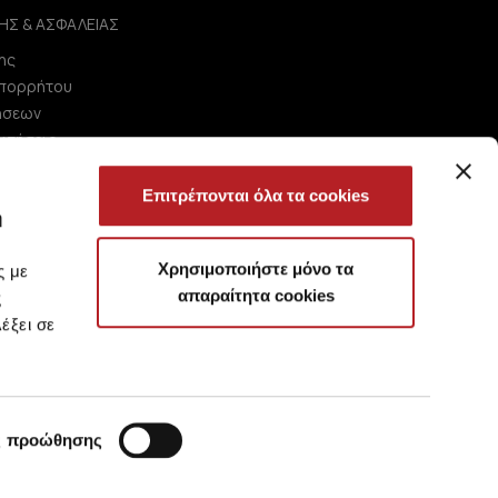
ΗΣ & ΑΣΦΑΛΕΙΑΣ
ης
Απορρήτου
ήσεων
ωτήσεις
Επιτρέπονται όλα τα cookies
ή
Χρησιμοποιήστε μόνο τα
ς με
απαραίτητα cookies
ς
έξει σε
ς προώθησης
?