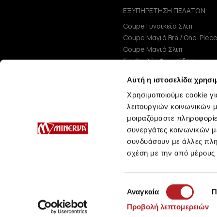
ΕΞΥΠΗΡΕΤΗΣΗ ΠΕΛΑΤΩΝ
Coupe Γυναικεία Σλιπ
Coupe Μαγιό Bra / One-Piec
Coupe Μαγιό Σλιπ
Συμβουλές Φροντίδας
Μεγεθολόγιο
Αυτή η ιστοσελίδα χρησι
Χρησιμοποιούμε cookie γι
λειτουργιών κοινωνικών μ
μοιραζόμαστε πληροφορίε
συνεργάτες κοινωνικών μέ
συνδυάσουν με άλλες πληρ
σχέση με την από μέρους
Επιλογή
Αναγκαία
Π
συγκατάθεσης
Προβολή λεπτομερειών