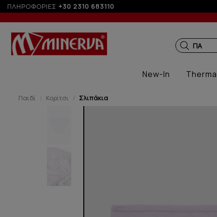
 σε παραγγελίες άνω των 200€
ΠΛΗΡΟΦΟΡΙΕΣ
+30 2310 683110
ΠΑΙΔΙΚΑ
New-In
Therma
Παιδί
Κορίτσι
Σλιπάκια