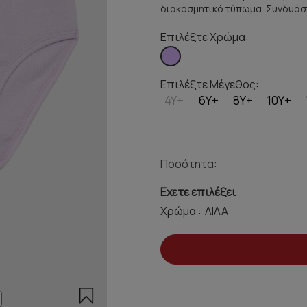
διακοσμητικό τύπωμα. Συνδυάστε
Επιλέξτε Χρώμα:
Επιλέξτε Μέγεθος:
4Y+
6Y+
8Y+
10Y+
Ποσότητα:
Εχετε επιλέξει
Χρώμα :