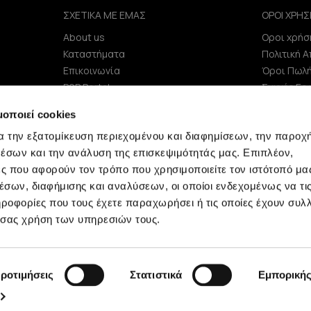
ΣΧΕΤΙΚΑ ΜΕ ΕΜΑΣ
ΟΡΟΙ ΧΡΗΣ
About us
Οροι χρήσ
e
Καταστήματα
Πολιτική 
Επικοινωνία
Όροι Πωλ
B2B Portal
Συχνές Ερ
Επενδυτές (IR)
μοποιεί cookies
ΑΝΑΚΟΙΝΩΣΕΙΣ ΧΑΑ
α την εξατομίκευση περιεχομένου και διαφημίσεων, την παροχ
Εταιρεία
έσων και την ανάλυση της επισκεψιμότητάς μας. Επιπλέον,
ς που αφορούν τον τρόπο που χρησιμοποιείτε τον ιστότοπό μα
σων, διαφήμισης και αναλύσεων, οι οποίοι ενδεχομένως να τι
οφορίες που τους έχετε παραχωρήσει ή τις οποίες έχουν συλλ
 σας χρήση των υπηρεσιών τους.
Minerva © 2009 - 2026 Minerva, All rights reserved.
ροτιμήσεις
Στατιστικά
Εμπορική
development by
netwerk.gr