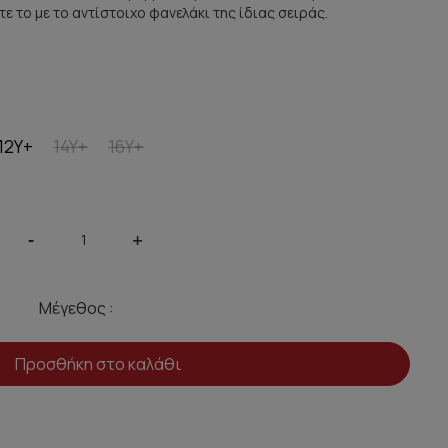
 το με το αντίστοιχο φανελάκι της ίδιας σειράς.
12Y+
14Y+
16Y+
-
+
Μέγεθος :
Προσθήκη στο καλάθι