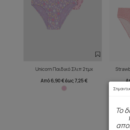
Unicorn Παιδικό Σλιπ 2τμχ
Strawb
Από 6,90 € έως 7,25 €
Απ
Σημαντι
To δ
απο