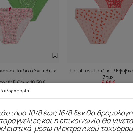
erries Παιδικό Σλιπ 3τμχ
Floral Love Παιδικό / Εφηβικ
3τμχ
ό 10,15 € έως 10,50 €
6,60 €
κή πληροφορία
ιάστημα 10/8 έως 16/8 δεν θα δρομολογ
παραγγελίες και η επικοινωνία θα γίνετα
Είδατε πρόσφατα
κλειστικά μέσω ηλεκτρονικού ταχυδρο