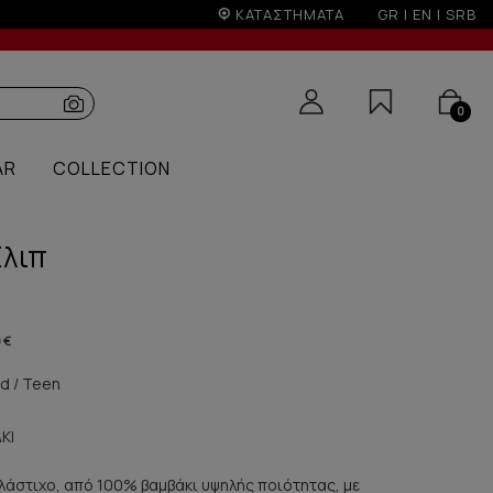
50€
ΚΑΤΑΣΤΗΜΑΤΑ
GR
|
EN
|
SRB
0
AR
COLLECTION
Σλιπ
 €
id / Teen
ΚΙ
 λάστιχο, από 100% βαμβάκι υψηλής ποιότητας, με