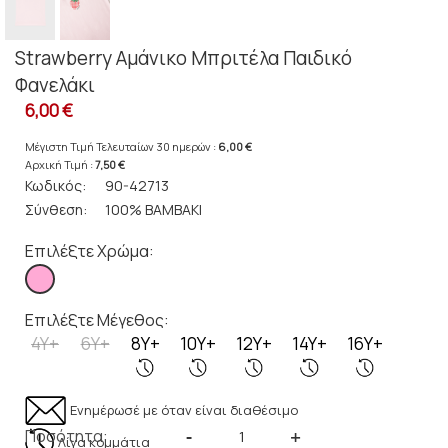
Strawberry Αμάνικο Μπριτέλα Παιδικό
Φανελάκι
6,00 €
Μέγιστη Τιμή Τελευταίων 30 ημερών :
6,00 €
Αρχική Τιμή :
7,50 €
Κωδικός:
90-42713
Σύνθεση:
100% ΒΑΜΒΑΚΙ
Επιλέξτε Χρώμα:
Επιλέξτε Μέγεθος:
4Y+
6Y+
8Y+
10Y+
12Y+
14Y+
16Y+
Ενημέρωσέ με όταν είναι διαθέσιμο
Ποσότητα:
-
+
Λίγα κομμάτια