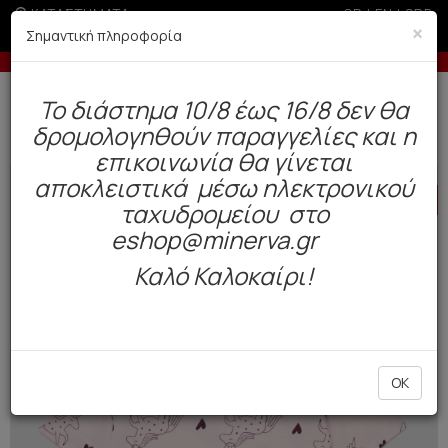
ΚΑΤΑΣΤΗΜΑΤΑ
GR
|
EN
|
SRB
×
Σημαντική πληροφορία
-5% σε παραγγελίες άνω των 200€ σε περίοδο εκπτώσεων
Δωρεάν αποστολή άνω των 49€. Παράδοση σε 3-5 εργάσιμες.
To διάστημα 10/8 έως 16/8 δεν θα
0
δρομολογηθούν παραγγελίες και η
Παιδί
Κορίτσι
Φανελάκια
επικοινωνία θα γίνεται
αποκλειστικά μέσω ηλεκτρονικού
HOT
OFFER
ταχυδρομείου στο
eshop@minerva.gr
Καλό Καλοκαίρι!
OK