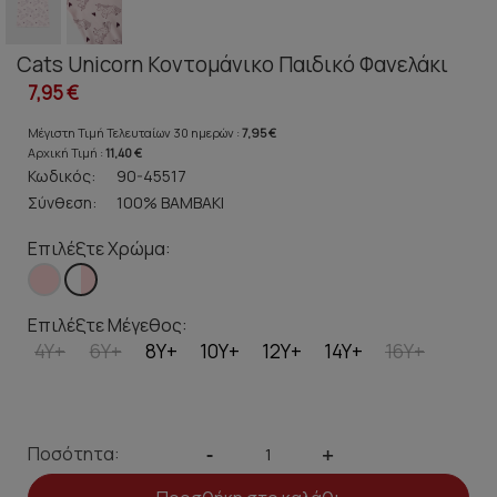
Cats Unicorn Κοντομάνικο Παιδικό Φανελάκι
7,95 €
Μέγιστη Τιμή Τελευταίων 30 ημερών :
7,95 €
Αρχική Τιμή :
11,40 €
Κωδικός:
90-45517
Σύνθεση:
100% ΒΑΜΒΑΚΙ
Επιλέξτε Χρώμα:
Επιλέξτε Μέγεθος:
4Y+
6Y+
8Y+
10Y+
12Y+
14Y+
16Y+
Ποσότητα:
-
+