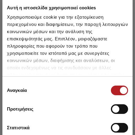
Αυτή η ιστοσελίδα χρησιμοποιεί cookies
Χρησιμοποιούμε cookie για την εξατομίκευση
NEW
NEW
περιεχομένου και διαφημίσεων, την παροχή λειτουργιών
κοινωνικών μέσων και την ανάλυση της
επισκεψιμότητάς μας. Επιπλέον, μοιραζόμαστε
πληροφορίες που αφορούν τον τρόπο που
χρησιμοποιείτε τον ιστότοπό μας με συνεργάτες
κοινωνικών μέσων, διαφήμισης και αναλύσεων, οι
οποίοι ενδεχομένως να τις συνδυάσουν με άλλες
πληροφορίες που τους έχετε παραχωρήσει ή τις οποίες
έχουν συλλέξει σε σχέση με την από μέρους σας χρήση
Επιλογή
των υπηρεσιών τους.
Αναγκαία
συγκατάθεσης
Fairy Tale Αμάνικο
Cherries Pointelle
C
Μπριτέλα Παιδικό
Κοντομάνικο Παιδικό
Προτιμήσεις
Φανελάκι
Φανελάκι
Από 6,15 € έως 6,95 €
Από 8,15 € έως 8,95 €
Α
Στατιστικά