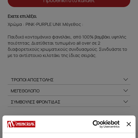
Προσθήκη στο καλάθι
Εχετε επιλέξει
Χρώμα :
Μέγεθος :
Παιδικό κοντομάνικο φανελάκι, από 100% βαμβάκι υψηλής
ποιότητας. Διατίθεται τυπωμένο all over σε 2
διαφορετικούς χρωματικούς συνδυασμούς. Συνδυάστε το
με το αντίστοιχο κιλοτάκι της ίδιας σειράς.
ΤΡΟΠΟΙ ΑΠΟΣΤΟΛΗΣ
ΜΕΓΕΘΟΛΟΓΙΟ
ΣΥΜΒΟΥΛΕΣ ΦΡΟΝΤΙΔΑΣ
Μπορεί να σου αρέσει επίσης