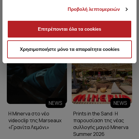
Προβολή λεπτομερειών
Επιτρέπονται όλα τα cookies
Minerva Blog
Χρησιμοποιήστε μόνο τα απαραίτητα cookies
NEWS
NEWS
Η Minerva στο νέο
Prints in the Sand: Η
videoclip της Marseaux
παρουσίαση της νέας
«Γρανίτα Λεμόνι»
συλλογής μαγιό Minerva
Summer 2026