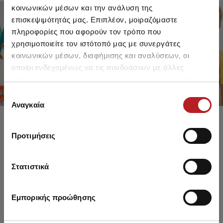
κοινωνικών μέσων και την ανάλυση της
επισκεψιμότητάς μας. Επιπλέον, μοιραζόμαστε
πληροφορίες που αφορούν τον τρόπο που
FOR GIRLS
FOR BOYS
χρησιμοποιείτε τον ιστότοπό μας με συνεργάτες
UP TO -30%
UP TO -30%
κοινωνικών μέσων, διαφήμισης και αναλύσεων, οι
SHOP SALE
SHOP SALE
οποίοι ενδεχομένως να τις συνδυάσουν με άλλες
πληροφορίες που τους έχετε παραχωρήσει ή τις οποίες
έχουν συλλέξει σε σχέση με την από μέρους σας χρήση
Επιλογή
των υπηρεσιών τους.
Αναγκαία
συγκατάθεσης
Προτιμήσεις
Στατιστικά
Εμπορικής προώθησης