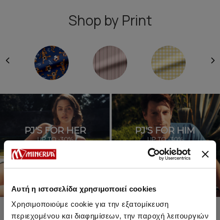
Shop by Print
PJ'S FOR HER
PJ'S FOR HIM
UP TO -30%
UP TO -30%
SHOP SALE
SHOP SALE
Αυτή η ιστοσελίδα χρησιμοποιεί cookies
Χρησιμοποιούμε cookie για την εξατομίκευση
περιεχομένου και διαφημίσεων, την παροχή λειτουργιών