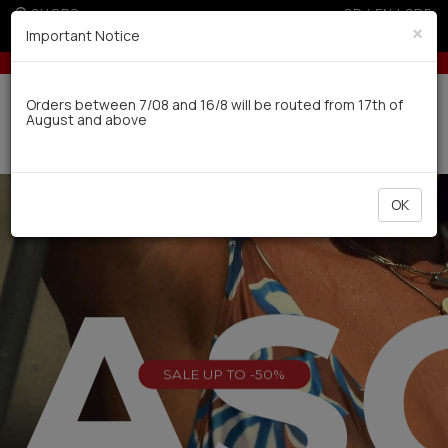
SHOPS
GR
|
EN
|
SRB
×
Important Notice
 300€ for non EU
Up to 3 interest-free installments with credit ca
Delivery in 7-9 working days via UPS
Orders between 7/08 and 16/8 will be routed from 17th of
August and above
0
OK
EAS
SALE UP TO -50%