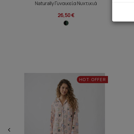
Naturally Γυναικεία Νυχτικιά
Amor Βε
26,50 €
HOT OFFER