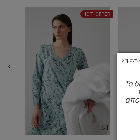
HOT OFFER
Σημαντι
To δ
απο