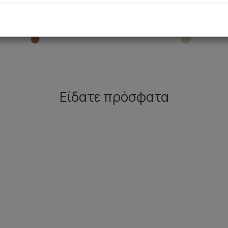
λούδινη Γυναικεία Πυτζάμα
Bear Γυναικεία Φούτερ Πυ
48,90 €
34,90 €
Είδατε πρόσφατα