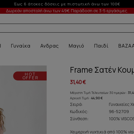
-5% σε παραγγελίες άνω των 200€ σε περίοδο εκπτώσεων
Δωρεάν αποστολή άνω των 49€. Παράδοση σε 3-5 εργάσιμες.
Α ΕΣΩΡΟΥΧ
l
Γυναίκα
Ανδρας
Μαγιό
Παιδί
BAZA
Frame Σατέν Κου
HOT
OFFER
31,40 €
Μέγιστη Τιμή Τελευταίων 30 ημερών :
31,4
Αρχική Τιμή :
44,90 €
Σειρά:
Γυναικείες Χ
Κωδικός:
96-52709
Σύνθεση:
100% VISCO
Χειμερινή νυχτικιά από 100% vi