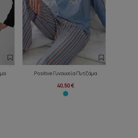
άμα
Positive Γυναικεία Πυτζάμα
Posit
40,50 €