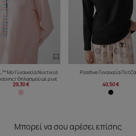
™ Mo Γυναικεία Νυχτικιά
Positive Γυναικεία Πυτζ
σύνης/ Θηλασμού με ριγέ
29,30 €
40,50 €
πατιλέτα
Μπορεί να σου αρέσει επίσης