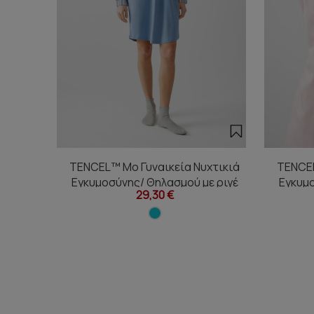
TENCEL™ Mo Γυναικεία Νυχτικιά
TENCEL
Εγκυμοσύνης/ Θηλασμού με ριγέ
Εγκυμο
29,30 €
πατιλέτα