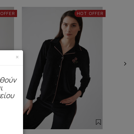
 OFFER
HOT OFFER
×
ηθούν
ι
μείου