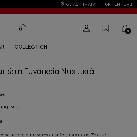
ΚΑΤΑΣΤΗΜΑΤΑ
GR
|
EN
|
SRB
0
AR
COLLECTION
μπώτη Γυναικεία Νυχτικιά
0 €
ειμερινές
SE
scose, ύφασμα τυπωμένο, υψηλής ποιότητας. Σε στυλ