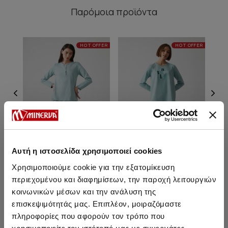
Παρόμοια προϊόντα
HOT OFFER
HOT OFFER
Αυτή η ιστοσελίδα χρησιμοποιεί cookies
Χρησιμοποιούμε cookie για την εξατομίκευση
περιεχομένου και διαφημίσεων, την παροχή λειτουργιών
Naturally Γυναικεία
Naturally Γυναικεία
Πυτζάμα με πατιλέτα
Πυτζάμα
κοινωνικών μέσων και την ανάλυση της
επισκεψιμότητάς μας. Επιπλέον, μοιραζόμαστε
37,00 €
31,40 €
πληροφορίες που αφορούν τον τρόπο που