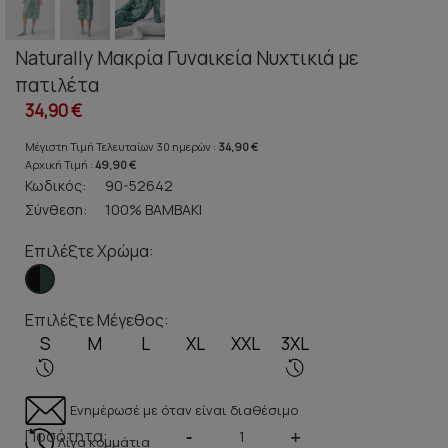
Naturally Μακρία Γυναικεία Νυχτικιά με
πατιλέτα
34,90 €
Μέγιστη Τιμή Τελευταίων 30 ημερών :
34,90 €
Αρχική Τιμή :
49,90 €
Κωδικός:
90-52642
Σύνθεση:
100% ΒΑΜΒΑΚΙ
Επιλέξτε Χρώμα:
Επιλέξτε Μέγεθος:
S
M
L
XL
XXL
3XL
Ενημέρωσέ με όταν είναι διαθέσιμο
Ποσότητα:
-
+
Λίγα κομμάτια