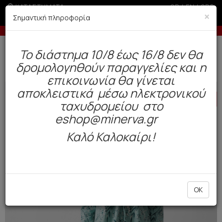
ΚΑΤΑΣΤΗΜΑΤΑ
GR
|
EN
|
SRB
×
Σημαντική πληροφορία
αγγελίες άνω των 200€ σε περίοδο εκπτώσεων
Έως 3 ά
Δωρεάν αποστολή άνω των 49€. Παράδοση σε 3-5 εργάσιμες.
To διάστημα 10/8 έως 16/8 δεν θα
0
δρομολογηθούν παραγγελίες και η
Γυναίκα
Πυτζάμες / Νυχτικά
Χειμωνιάτικες
επικοινωνία θα γίνεται
αποκλειστικά μέσω ηλεκτρονικού
HOT
OFFER
ταχυδρομείου στο
eshop@minerva.gr
Καλό Καλοκαίρι!
OK