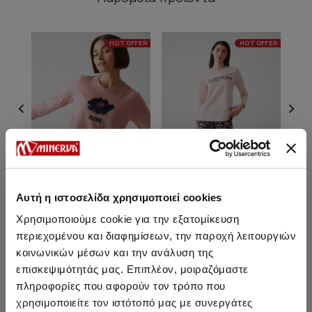
HOT OFFER
HOT OFFER
Αυτή η ιστοσελίδα χρησιμοποιεί cookies
Χρησιμοποιούμε cookie για την εξατομίκευση
Fleur Γυναικεία Πυτζάμα
Fleur Γυναικεία Πυτζάμα
περιεχομένου και διαφημίσεων, την παροχή λειτουργιών
Π
κοινωνικών μέσων και την ανάλυση της
31,40 €
31,40 €
επισκεψιμότητάς μας. Επιπλέον, μοιραζόμαστε
πληροφορίες που αφορούν τον τρόπο που
χρησιμοποιείτε τον ιστότοπό μας με συνεργάτες