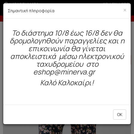
ΚΑΤΑΣΤΗΜΑΤΑ
GR
|
EN
|
SRB
×
Σημαντική πληροφορία
-5% σε παραγγελίες άνω των 200€ σε περίοδο εκπτώσεων
Δωρεάν αποστολή άνω των 49€. Παράδοση σε 3-5 εργάσιμες.
To διάστημα 10/8 έως 16/8 δεν θα
0
δρομολογηθούν παραγγελίες και η
Γυναίκα
Πυτζάμες / Νυχτικά
Χειμωνιάτικες
επικοινωνία θα γίνεται
αποκλειστικά μέσω ηλεκτρονικού
HOT
OFFER
ταχυδρομείου στο
eshop@minerva.gr
Καλό Καλοκαίρι!
OK