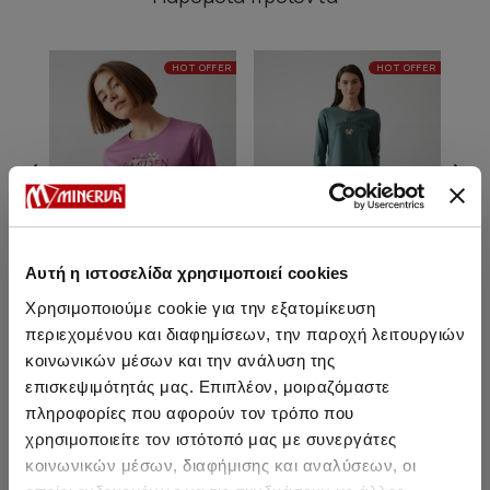
HOT OFFER
HOT OFFER
Αυτή η ιστοσελίδα χρησιμοποιεί cookies
Χρησιμοποιούμε cookie για την εξατομίκευση
περιεχομένου και διαφημίσεων, την παροχή λειτουργιών
κοινωνικών μέσων και την ανάλυση της
Abstract Floral Γυναικεία
Abstract Floral Γυναικεία
Πυτζάμα
Πυτζάμα
επισκεψιμότητάς μας. Επιπλέον, μοιραζόμαστε
πληροφορίες που αφορούν τον τρόπο που
32,80 €
32,80 €
χρησιμοποιείτε τον ιστότοπό μας με συνεργάτες
κοινωνικών μέσων, διαφήμισης και αναλύσεων, οι