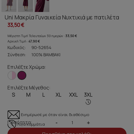
Uni Μακρία Γυναικεία Νυχτικιά με πατιλέτα
33,50 €
Μέγιστη Τιμή Τελευταίων 30 ημερών :
33,50 €
Αρχική Τιμή :
47,90 €
Κωδικός:
90-52654
Σύνθεση:
100% ΒΑΜΒΑΚΙ
Επιλέξτε Χρώμα:
Επιλέξτε Μέγεθος:
S
M
L
XL
XXL
3XL
Ενημέρωσέ με όταν είναι διαθέσιμο
Ποσότητα:
-
+
Λίγα κομμάτια