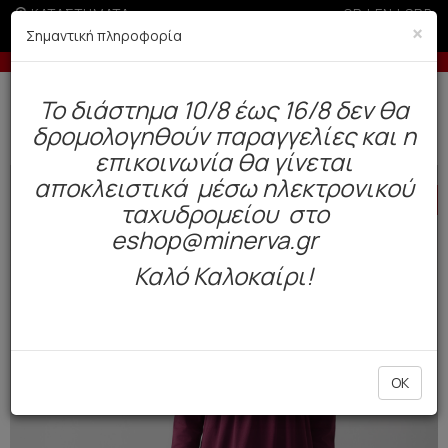
ΚΑΤΑΣΤΗΜΑΤΑ
GR
|
EN
|
SRB
×
Σημαντική πληροφορία
ς άνω των 200€ σε περίοδο εκπτώσεων
Έως 3 άτοκες δό
Δωρεάν αποστολή άνω των 49€. Παράδοση σε 3-5 εργάσιμες.
To διάστημα 10/8 έως 16/8 δεν θα
0
δρομολογηθούν παραγγελίες και η
Γυναίκα
Πυτζάμες / Νυχτικά
Χειμωνιάτικες
επικοινωνία θα γίνεται
αποκλειστικά μέσω ηλεκτρονικού
HOT
OFFER
ταχυδρομείου στο
eshop@minerva.gr
Καλό Καλοκαίρι!
OK