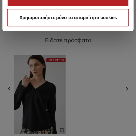
37,00 €
30,70 €
Απ
Χρησιμοποιήστε μόνο τα απαραίτητα cookies
Είδατε πρόσφατα
HOT OFFER