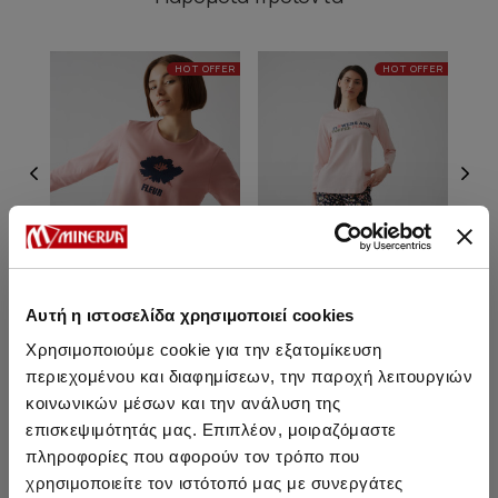
HOT OFFER
HOT OFFER
Αυτή η ιστοσελίδα χρησιμοποιεί cookies
Χρησιμοποιούμε cookie για την εξατομίκευση
Fleur Γυναικεία Πυτζάμα
Fleur Γυναικεία Πυτζάμα
D
περιεχομένου και διαφημίσεων, την παροχή λειτουργιών
Π
κοινωνικών μέσων και την ανάλυση της
31,40 €
31,40 €
επισκεψιμότητάς μας. Επιπλέον, μοιραζόμαστε
πληροφορίες που αφορούν τον τρόπο που
χρησιμοποιείτε τον ιστότοπό μας με συνεργάτες