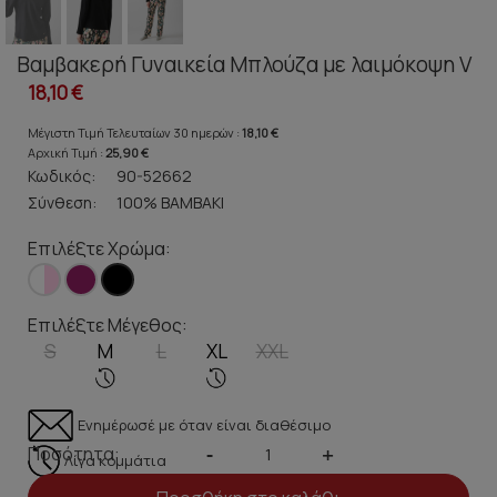
Βαμβακερή Γυναικεία Μπλούζα με λαιμόκοψη V
18,10 €
Μέγιστη Τιμή Τελευταίων 30 ημερών :
18,10 €
Αρχική Τιμή :
25,90 €
Κωδικός:
90-52662
Σύνθεση:
100% ΒΑΜΒΑΚΙ
Επιλέξτε Χρώμα:
Επιλέξτε Μέγεθος:
S
M
L
XL
XXL
Ενημέρωσέ με όταν είναι διαθέσιμο
Ποσότητα:
-
+
Λίγα κομμάτια