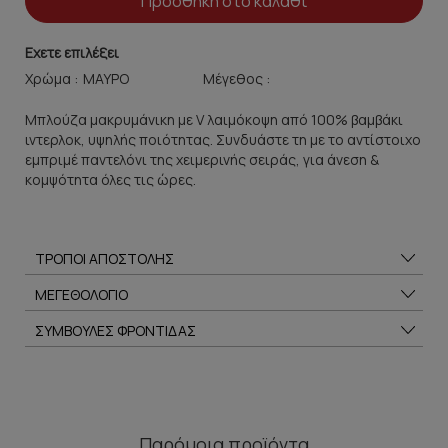
Προσθήκη στο καλάθι
Εχετε επιλέξει
Χρώμα :
Μέγεθος :
Μπλούζα μακρυμάνικη με V λαιμόκοψη από 100% βαμβάκι
ιντερλοκ, υψηλής ποιότητας. Συνδυάστε τη με το αντίστοιχο
εμπριμέ παντελόνι της χειμερινής σειράς, για άνεση &
κομψότητα όλες τις ώρες.
ΤΡΟΠΟΙ ΑΠΟΣΤΟΛΗΣ
ΜΕΓΕΘΟΛΟΓΙΟ
ΣΥΜΒΟΥΛΕΣ ΦΡΟΝΤΙΔΑΣ
Παρόμοια προϊόντα