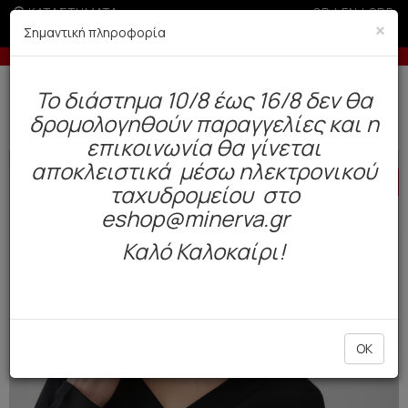
ΚΑΤΑΣΤΗΜΑΤΑ
GR
|
EN
|
SRB
×
Σημαντική πληροφορία
ελίες άνω των 200€ σε περίοδο εκπτώσεων
Έως 6 άτοκε
Δωρεάν αποστολή άνω των 49€. Παράδοση σε 3-5 εργάσιμες.
To διάστημα 10/8 έως 16/8 δεν θα
0
δρομολογηθούν παραγγελίες και η
Γυναίκα
Πυτζάμες / Νυχτικά
Χειμωνιάτικες
επικοινωνία θα γίνεται
αποκλειστικά μέσω ηλεκτρονικού
HOT
OFFER
ταχυδρομείου στο
eshop@minerva.gr
Καλό Καλοκαίρι!
OK