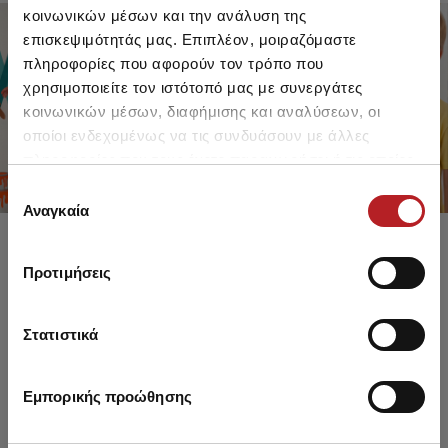
κοινωνικών μέσων και την ανάλυση της
επισκεψιμότητάς μας. Επιπλέον, μοιραζόμαστε
πληροφορίες που αφορούν τον τρόπο που
FOR GIRLS
FOR BOYS
χρησιμοποιείτε τον ιστότοπό μας με συνεργάτες
UP TO -30%
UP TO -30%
κοινωνικών μέσων, διαφήμισης και αναλύσεων, οι
SHOP SALE
SHOP SALE
οποίοι ενδεχομένως να τις συνδυάσουν με άλλες
πληροφορίες που τους έχετε παραχωρήσει ή τις οποίες
έχουν συλλέξει σε σχέση με την από μέρους σας χρήση
Επιλογή
των υπηρεσιών τους.
Αναγκαία
συγκατάθεσης
Προτιμήσεις
Στατιστικά
Εμπορικής προώθησης