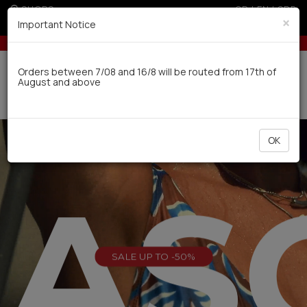
SHOPS
GR
|
EN
|
SRB
×
Important Notice
cards for orders over 50€
5% off for orders over 250€ for EU & 300€ for 
Delivery in 7-9 working days via UPS
Orders between 7/08 and 16/8 will be routed from 17th of
August and above
0
OK
EAS
SALE UP TO -50%