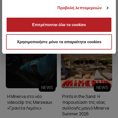
Προβολή λεπτομερειών
Επιτρέπονται όλα τα cookies
Minerva Blog
Χρησιμοποιήστε μόνο τα απαραίτητα cookies
NEWS
NEWS
Η Minerva στο νέο
Prints in the Sand: Η
videoclip της Marseaux
παρουσίαση της νέας
«Γρανίτα Λεμόνι»
συλλογής μαγιό Minerva
Summer 2026