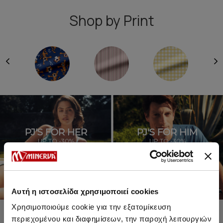
Shop by Print
PJ'S FOR HER
PJ'S FOR HIM
UP TO -30%
UP TO -30%
SHOP SALE
SHOP SALE
Αυτή η ιστοσελίδα χρησιμοποιεί cookies
Χρησιμοποιούμε cookie για την εξατομίκευση
περιεχομένου και διαφημίσεων, την παροχή λειτουργιών