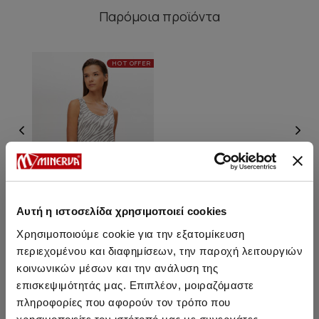
Παρόμοια προϊόντα
HOT OFFER
Αυτή η ιστοσελίδα χρησιμοποιεί cookies
Χρησιμοποιούμε cookie για την εξατομίκευση
περιεχομένου και διαφημίσεων, την παροχή λειτουργιών
Zebra Γυναικεία Αμάνικη
Νυχτικιά
κοινωνικών μέσων και την ανάλυση της
επισκεψιμότητάς μας. Επιπλέον, μοιραζόμαστε
19,50 €
16,70 €
πληροφορίες που αφορούν τον τρόπο που