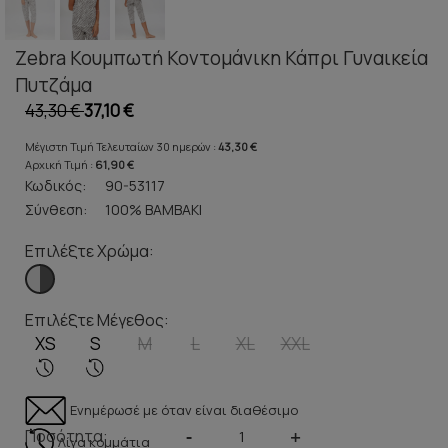
Zebra Κουμπωτή Κοντομάνικη Κάπρι Γυναικεία
Πυτζάμα
43,30 €
37,10 €
Μέγιστη Τιμή Τελευταίων 30 ημερών :
43,30 €
Αρχική Τιμή :
61,90 €
Κωδικός:
90-53117
Σύνθεση:
100% ΒΑΜΒΑΚΙ
Επιλέξτε Χρώμα:
Επιλέξτε Μέγεθος:
XS
S
M
L
XL
XXL
Ενημέρωσέ με όταν είναι διαθέσιμο
Ποσότητα:
-
+
Λίγα κομμάτια