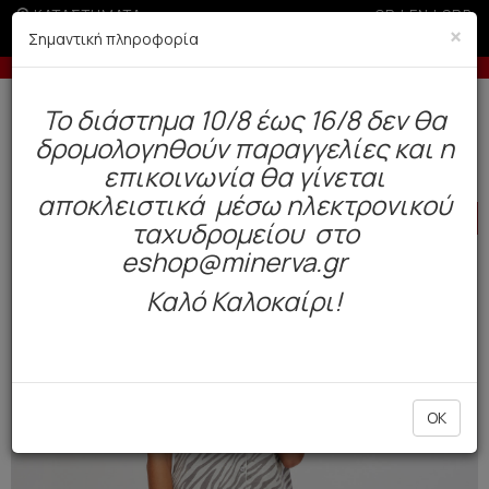
ΚΑΤΑΣΤΗΜΑΤΑ
GR
|
EN
|
SRB
×
Σημαντική πληροφορία
Έως 3 άτοκες δόσεις με πιστωτική άνω των 50€
Δωρεάν αποστολή άνω των 49€. Παράδοση σε 3-5 εργάσιμες.
To διάστημα 10/8 έως 16/8 δεν θα
0
δρομολογηθούν παραγγελίες και η
Γυναίκα
Πυτζάμες / Νυχτικά
Καλοκαιρινές
επικοινωνία θα γίνεται
αποκλειστικά μέσω ηλεκτρονικού
HOT
OFFER
ταχυδρομείου στο
eshop@minerva.gr
Καλό Καλοκαίρι!
OK