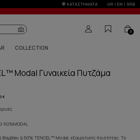
ΚΑΤΑΣΤΗΜΑΤΑ
GR
|
EN
|
SRB
0
AR
COLLECTION
™ Modal Γυναικεία Πυτζάμα
0 €
ερινές
ΚΙ-50%MODAL
 Βαμβάκι & 50% TENCEL™ Modal, εξαιρετικής ποιότητας. Το