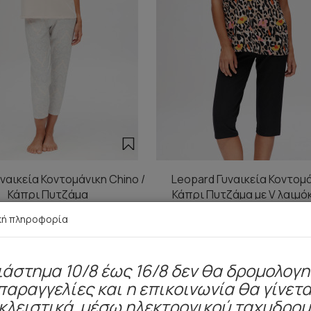
υναικεία Κοντομάνικη Chino /
Leopard Γυναικεία Κοντομ
Κάπρι Πυτζάμα
Κάπρι Πυτζάμα με V λαιμό
28,60 €
24,50 €
30,70 €
26,30 €
κή πληροφορία
ιάστημα 10/8 έως 16/8 δεν θα δρομολογ
παραγγελίες και η επικοινωνία θα γίνετα
Είδατε πρόσφατα
κλειστικά μέσω ηλεκτρονικού ταχυδρο