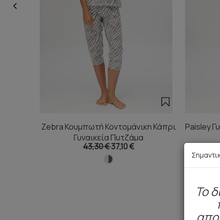
Zebra Κουμπωτή Κοντομάνικη Κάπρι
Paisley Γ
Γυναικεία Πυτζάμα
43,30 €
37,10 €
Σημαντι
To δ
απο