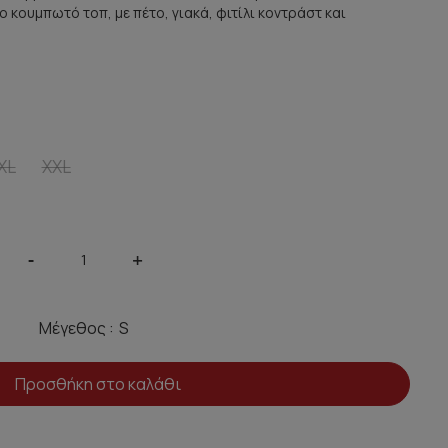
ο κουμπωτό τοπ, με πέτο, γιακά, φιτίλι κοντράστ και
XL
XXL
-
+
Μέγεθος :
Προσθήκη στο καλάθι