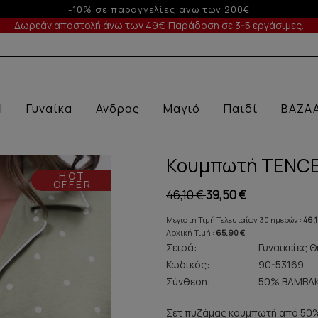
Έως 6 άτοκες δόσεις με πιστωτική άνω των 100€
Δωρεάν αποστολή άνω των 49€. Παράδοση σε 3-5 εργάσιμες.
Α ΕΣΩΡΟΥΧΑ ΜΕ
l
Γυναίκα
Ανδρας
Μαγιό
Παιδί
BAZA
Κουμπωτή TENCEL
HOT
OFFER
46,10 €
39,50 €
Μέγιστη Τιμή Τελευταίων 30 ημερών :
46,1
Αρχική Τιμή :
65,90 €
Σειρά:
Γυναικείες Θ
Κωδικός:
90-53169
Σύνθεση:
50% ΒΑΜΒΑ
Σετ πυζάμας κουμπωτή από 50%