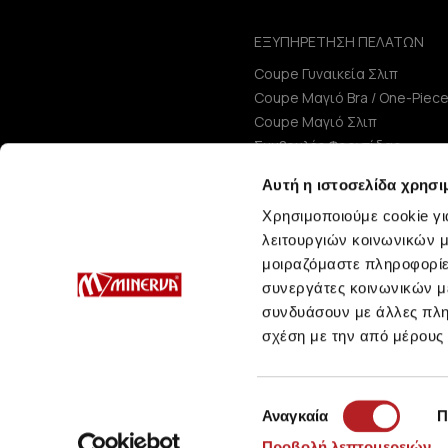
ΕΞΥΠΗΡΕΤΗΣΗ ΠΕΛΑΤΩΝ
Coupe Γυναικεία Σλιπ
Coupe Μαγιό Bra / One-Piec
Coupe Μαγιό Σλιπ
Συμβουλές Φροντίδας
Μεγεθολόγιο
Αυτή η ιστοσελίδα χρησι
Χρησιμοποιούμε cookie γι
λειτουργιών κοινωνικών μ
μοιραζόμαστε πληροφορίε
συνεργάτες κοινωνικών μέ
συνδυάσουν με άλλες πληρ
σχέση με την από μέρους
Επιλογή
Αναγκαία
Π
συγκατάθεσης
Προβολή λεπτομερειών