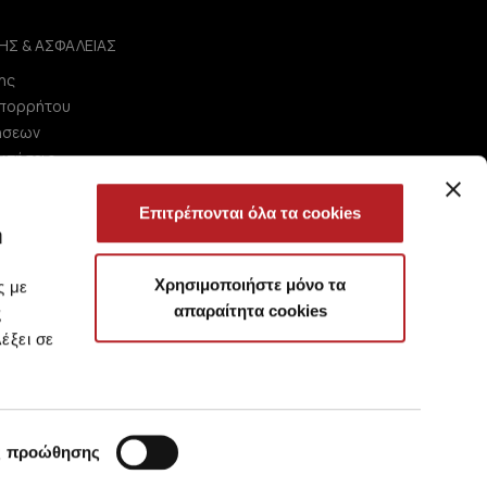
ΗΣ & ΑΣΦΑΛΕΙΑΣ
ης
Απορρήτου
ήσεων
ωτήσεις
Επιτρέπονται όλα τα cookies
ή
Χρησιμοποιήστε μόνο τα
ς με
απαραίτητα cookies
ς
έξει σε
ς προώθησης