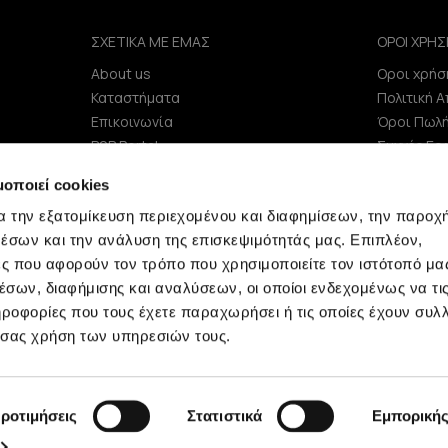
ΣΧΕΤΙΚΑ ΜΕ ΕΜΑΣ
ΟΡΟΙ ΧΡΗΣ
About us
Οροι χρήσ
e
Καταστήματα
Πολιτική 
Επικοινωνία
Όροι Πωλ
B2B Portal
Συχνές Ερ
Επενδυτές (IR)
μοποιεί cookies
ΑΝΑΚΟΙΝΩΣΕΙΣ ΧΑΑ
α την εξατομίκευση περιεχομένου και διαφημίσεων, την παροχ
Εταιρεία
έσων και την ανάλυση της επισκεψιμότητάς μας. Επιπλέον,
ς που αφορούν τον τρόπο που χρησιμοποιείτε τον ιστότοπό μα
σων, διαφήμισης και αναλύσεων, οι οποίοι ενδεχομένως να τι
οφορίες που τους έχετε παραχωρήσει ή τις οποίες έχουν συλλ
 σας χρήση των υπηρεσιών τους.
Minerva © 2009 - 2026 Minerva, All rights reserved.
ροτιμήσεις
Στατιστικά
Εμπορική
development by
netwerk.gr