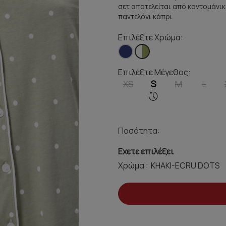
σετ αποτελείται από κοντομάνικ
παντελόνι κάπρι.
Επιλέξτε Χρώμα:
Επιλέξτε Μέγεθος:
XS
S
M
L
Ποσότητα:
Εχετε επιλέξει
Χρώμα :