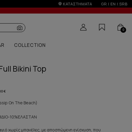
ΚΑΤΑΣΤΗΜΑΤΑ
GR
|
EN
|
SRB
0
AR
COLLECTION
ull Bikini Top
00 €
sip On The Beach)
ΙΔΙΟ-10%ΕΛΑΣΤΑΝ
 μαγιό χωρίς μπανέλες, με αποσπώμενη ενίσχυση, που