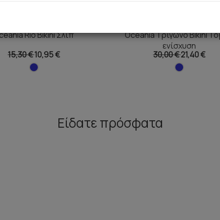
ceania Rio Bikini Σλιπ
Oceania Τρίγωνο Bikini To
ενίσχυση
15,30 €
10,95 €
30,00 €
21,40 €
Είδατε πρόσφατα