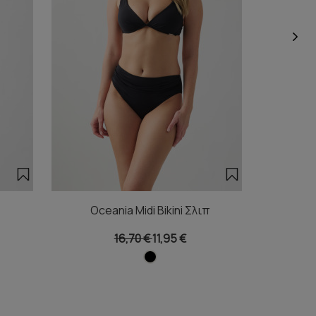
Oceania Midi Bikini Σλιπ
Oce
16,70 €
11,95 €