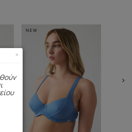
NEW
NEW
×
ηθούν
ι
μείου