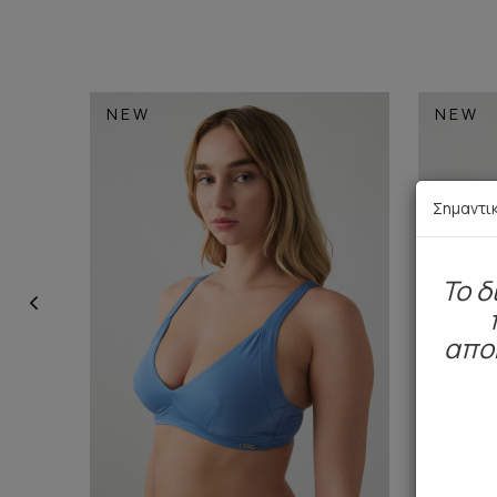
NEW
NEW
Σημαντι
To δ
απο