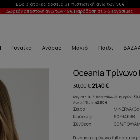
-5% σε παραγγελίες άνω των 200€ σε περίοδο εκπτώσεων
Δωρεάν αποστολή άνω των 49€. Παράδοση σε 3-5 εργάσιμες.
Α ΕΣΩΡΟΥΧΑ ΜΕ
l
Γυναίκα
Ανδρας
Μαγιό
Παιδί
BAZA
Oceania Τρίγωνο F
30,00 €
21,40 €
Μέγιστη Τιμή Τελευταίων 30 ημερών :
30,
Αρχική Τιμή :
42,90 €
Σειρά:
MINERVA(Gos
Κωδικός:
90-9463B
Σύνθεση:
90%ΠΟΛΥΑΜ
Γυναικείο τρίγωνο full σουτιέν